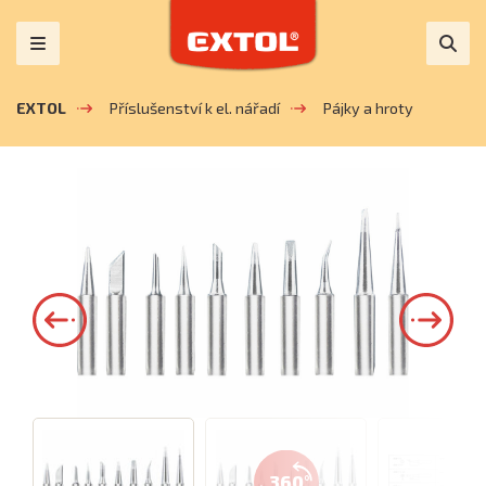
EXTOL
Příslušenství k el. nářadí
Pájky a hroty
360°