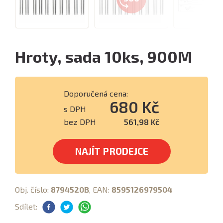
Hroty, sada 10ks, 900M
Doporučená cena:
680 Kč
s DPH
bez DPH
561,98 Kč
NAJÍT PRODEJCE
Obj. číslo:
8794520B
, EAN:
8595126979504
Sdílet: