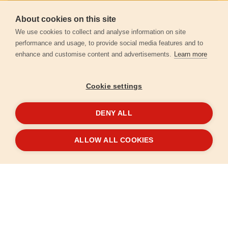
About cookies on this site
Záruční podmínky
We use cookies to collect and analyse information on site
performance and usage, to provide social media features and to
enhance and customise content and advertisements.
Learn more
Ochrana osobních údajů
Cookie settings
Kontakt
DENY ALL
© 2026
Extol.cz
- Všechna práva vyhrazena
ALLOW ALL COOKIES
Vytvořilo
FEO