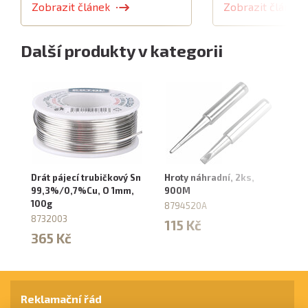
Zobrazit článek
Zobrazit článek
Další produkty v kategorii
Drát pájecí trubičkový Sn
Hroty náhradní, 2ks,
Hr
99,3%/0,7%Cu, O 1mm,
900M
87
100g
8794520A
2
8732003
115 Kč
365 Kč
Reklamační řád