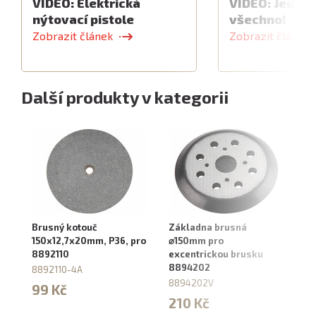
VIDEO: Elektrická
VIDEO: Jeden 
nýtovací pistole
všechno!
Zobrazit článek
Zobrazit článek
Další produkty v kategorii
Brusný kotouč
Základna brusná
Ha
150x12,7x20mm, P36, pro
⌀150mm pro
88
8892110
excentrickou brusku
8
8894202
8892110-4A
8894202V
99 Kč
210 Kč