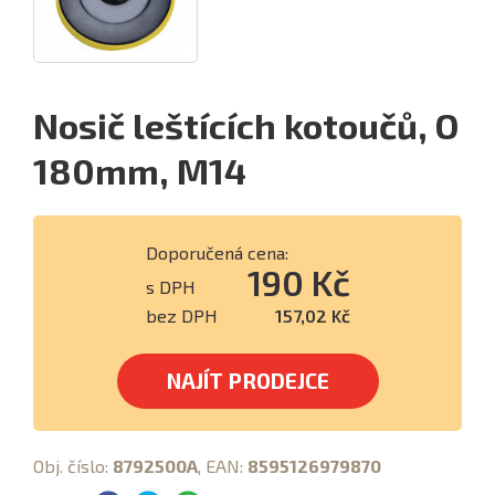
Nosič leštících kotoučů, O
180mm, M14
Doporučená cena:
190 Kč
s DPH
bez DPH
157,02 Kč
NAJÍT PRODEJCE
Obj. číslo:
8792500A
, EAN:
8595126979870