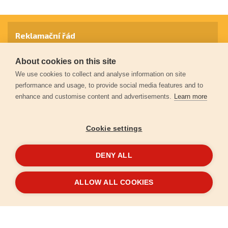
Reklamační řád
About cookies on this site
Záruční podmínky
We use cookies to collect and analyse information on site
performance and usage, to provide social media features and to
enhance and customise content and advertisements.
Learn more
Ochrana osobních údajů
Cookie settings
Kontakt
DENY ALL
© 2026
Extol.cz
- Všechna práva vyhrazena
ALLOW ALL COOKIES
Vytvořilo
FEO