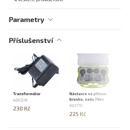
Parametry
Příslušenství
Transformátor
Nástavce na přímou
Ko
brusku, sada 74ks
1
404121A
903770
9
230 Kč
225 Kč
1