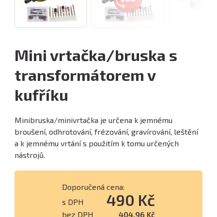
Mini vrtačka/bruska s
transformátorem v
kufříku
Minibruska/minivrtačka je určena k jemnému
broušení, odhrotování, frézování, gravírování, leštění
a k jemnému vrtání s použitím k tomu určených
nástrojů.
Doporučená cena:
490 Kč
s DPH
bez DPH
404,96 Kč