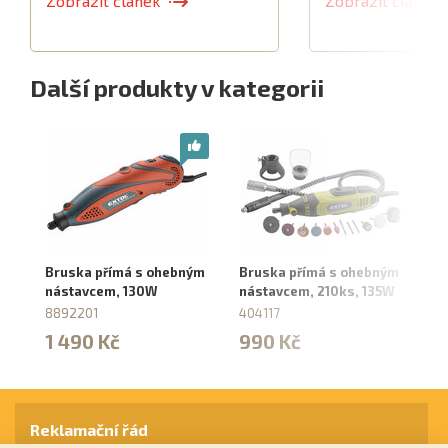
Zobrazit článek
Zobrazit článek
Další produkty v kategorii
Bruska přímá s ohebným
Bruska přímá s ohebným
Mi
nástavcem, 130W
nástavcem, 210ks, 135W
t
8892201
404117
40
1 490 Kč
990 Kč
4
Reklamační řád