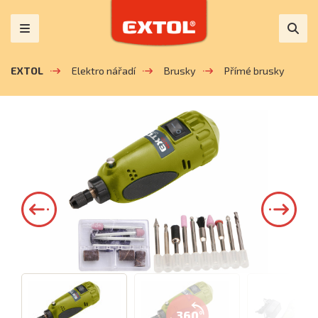
EXTOL
Elektro nářadí
Brusky
Přímé brusky
360°