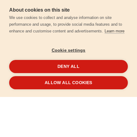
About cookies on this site
Záruční podmínky
We use cookies to collect and analyse information on site
performance and usage, to provide social media features and to
enhance and customise content and advertisements.
Learn more
Ochrana osobních údajů
Cookie settings
Kontakt
DENY ALL
© 2026
Extol.cz
- Všechna práva vyhrazena
ALLOW ALL COOKIES
Vytvořilo
FEO