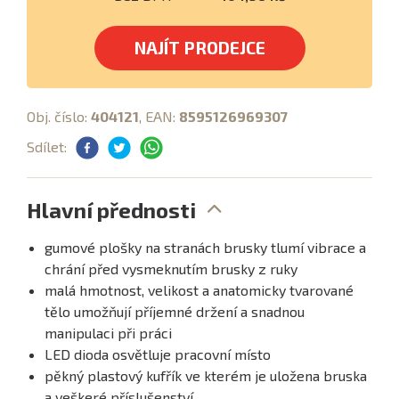
NAJÍT PRODEJCE
Obj. číslo:
404121
, EAN:
8595126969307
Sdílet:
Hlavní přednosti
gumové plošky na stranách brusky tlumí vibrace a
chrání před vysmeknutím brusky z ruky
malá hmotnost, velikost a anatomicky tvarované
tělo umožňují příjemné držení a snadnou
manipulaci při práci
LED dioda osvětluje pracovní místo
pěkný plastový kufřík ve kterém je uložena bruska
a veškeré příslušenství