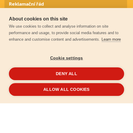
Reklamační řád
About cookies on this site
Záruční podmínky
We use cookies to collect and analyse information on site
performance and usage, to provide social media features and to
enhance and customise content and advertisements.
Learn more
Ochrana osobních údajů
Cookie settings
Kontakt
DENY ALL
© 2026
Extol.cz
- Všechna práva vyhrazena
ALLOW ALL COOKIES
Vytvořilo
FEO