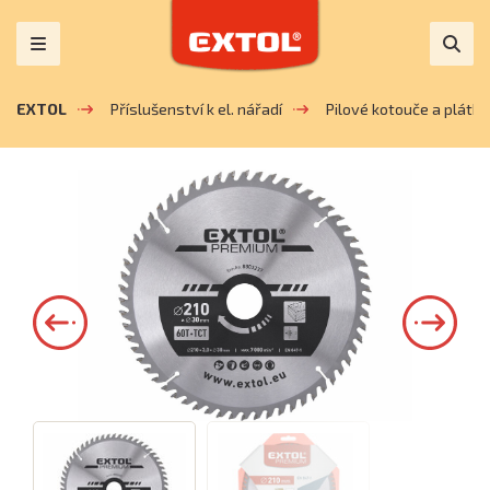
EXTOL
Příslušenství k el. nářadí
Pilové kotouče a plátky