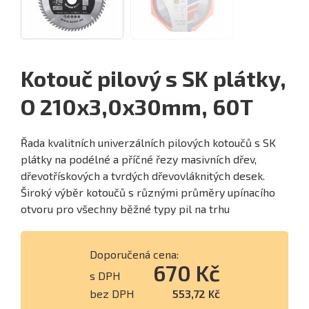
Kotouč pilový s SK plátky,
O 210x3,0x30mm, 60T
Řada kvalitních univerzálních pilových kotoučů s SK
plátky na podélné a příčné řezy masivních dřev,
dřevotřískových a tvrdých dřevovláknitých desek.
Široký výběr kotoučů s různými průměry upínacího
otvoru pro všechny běžné typy pil na trhu
Doporučená cena:
670 Kč
s DPH
bez DPH
553,72 Kč