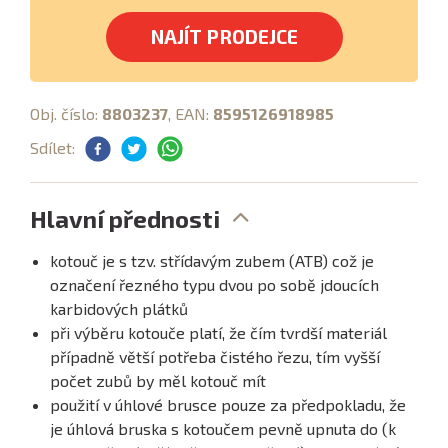
NAJÍT PRODEJCE
Obj. číslo:
8803237
, EAN:
8595126918985
Sdílet:
Hlavní přednosti
kotouč je s tzv. střídavým zubem (ATB) což je
označení řezného typu dvou po sobě jdoucích
karbidových plátků
při výběru kotouče platí, že čím tvrdší materiál
případně větší potřeba čistého řezu, tím vyšší
počet zubů by měl kotouč mít
použití v úhlové brusce pouze za předpokladu, že
je úhlová bruska s kotoučem pevně upnuta do (k