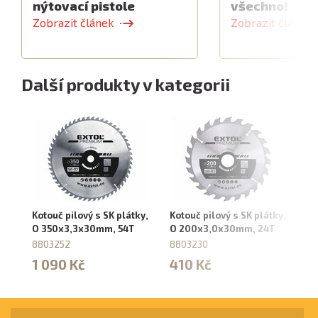
nýtovací pistole
všechno!
Zobrazit článek
Zobrazit článek
Další produkty v kategorii
Kotouč pilový s SK plátky,
Kotouč pilový s SK plátky,
Ko
O 350x3,3x30mm, 54T
O 200x3,0x30mm, 24T
O
8803252
8803230
8
1 090 Kč
410 Kč
8