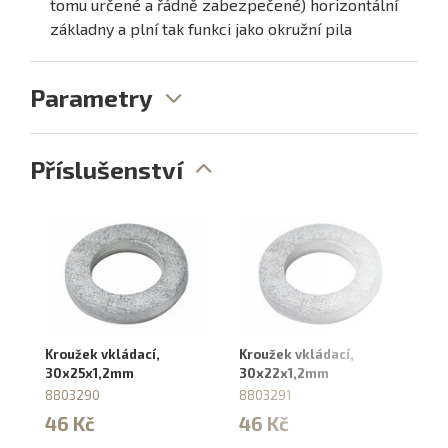
tomu určené a řádně zabezpečené) horizontální
základny a plní tak funkci jako okružní pila
Parametry
Příslušenství
Kroužek vkládací,
Kroužek vkládací,
Kr
30x25x1,2mm
30x22x1,2mm
3
8803290
8803291
8
46 Kč
46 Kč
4