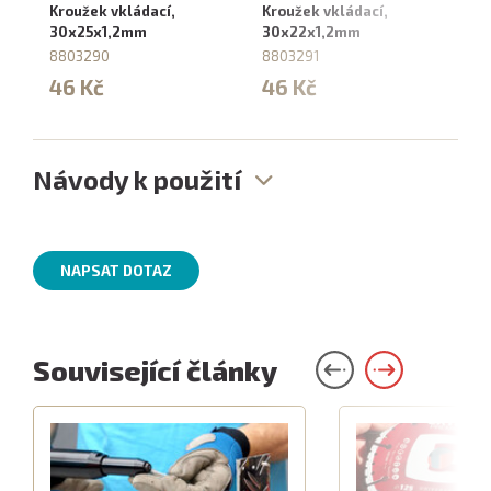
Kroužek vkládací,
Kroužek vkládací,
Kr
30x25x1,2mm
30x22x1,2mm
3
8803290
8803291
8
46 Kč
46 Kč
4
Návody k použití
NAPSAT DOTAZ
Související články