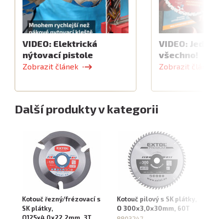
VIDEO: Elektrická
VIDEO: Jeden 
nýtovací pistole
všechno!
Zobrazit článek
Zobrazit článek
Další produkty v kategorii
Kotouč řezný/frézovací s
Kotouč pilový s SK plátky,
Ko
SK plátky,
O 300x3,0x30mm, 60T
O
O125x4,0x22,2mm, 3T
8803247
19