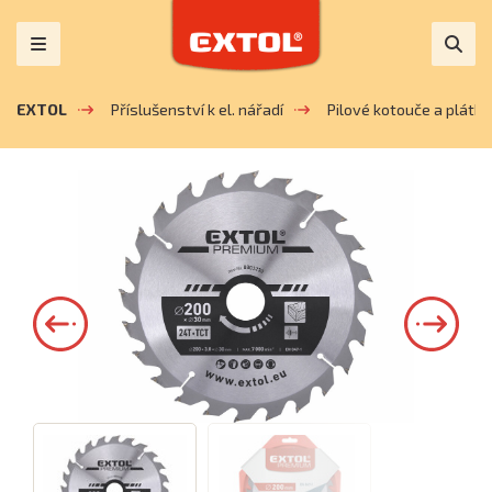
EXTOL
Příslušenství k el. nářadí
Pilové kotouče a plátky