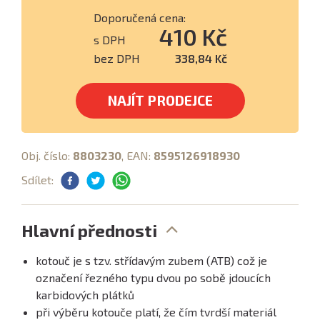
Doporučená cena:
410 Kč
s DPH
bez DPH
338,84 Kč
NAJÍT PRODEJCE
Obj. číslo:
8803230
, EAN:
8595126918930
Sdílet:
Hlavní přednosti
kotouč je s tzv. střídavým zubem (ATB) což je
označení řezného typu dvou po sobě jdoucích
karbidových plátků
při výběru kotouče platí, že čím tvrdší materiál