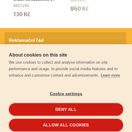
8803284
860 Kč
2
130 Kč
Reklamační řád
About cookies on this site
Záruční podmínky
We use cookies to collect and analyse information on site
performance and usage, to provide social media features and to
enhance and customise content and advertisements.
Learn more
Ochrana osobních údajů
Cookie settings
Kontakt
DENY ALL
© 2026
Extol.cz
- Všechna práva vyhrazena
ALLOW ALL COOKIES
Vytvořilo
FEO