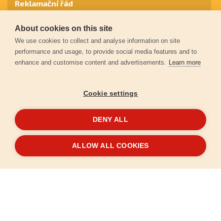
Reklamační řád
About cookies on this site
Záruční podmínky
We use cookies to collect and analyse information on site
performance and usage, to provide social media features and to
enhance and customise content and advertisements.
Learn more
Ochrana osobních údajů
Cookie settings
Kontakt
DENY ALL
© 2026
Extol.cz
- Všechna práva vyhrazena
ALLOW ALL COOKIES
Vytvořilo
FEO