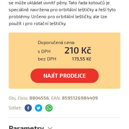
se může ukládat uvnitř pěny. Tato řada kotoučů je
speciálně navržena pro orbitální leštičky a řeší tyto
problémy. Určeno pro orbitální leštičky, ale lze
použít i pro rotační leštičky.
Doporučená cena:
210 Kč
s DPH
bez DPH
173,55 Kč
NAJÍT PRODEJCE
Obj. číslo:
8804556
, EAN:
8595126984409
Sdílet:
Parametry