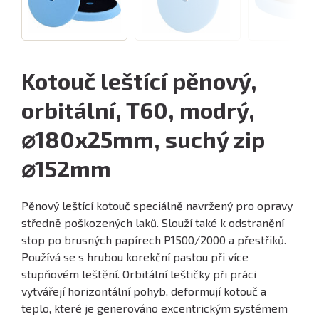
Kotouč leštící pěnový,
orbitální, T60, modrý,
⌀180x25mm, suchý zip
⌀152mm
Pěnový leštící kotouč speciálně navržený pro opravy
středně poškozených laků. Slouží také k odstranění
stop po brusných papírech P1500/2000 a přestřiků.
Používá se s hrubou korekční pastou při více
stupňovém leštění. Orbitální leštičky při práci
vytvářejí horizontální pohyb, deformují kotouč a
teplo, které je generováno excentrickým systémem