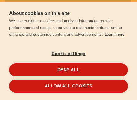
About cookies on this site
Záruční podmínky
We use cookies to collect and analyse information on site
performance and usage, to provide social media features and to
enhance and customise content and advertisements.
Learn more
Ochrana osobních údajů
Cookie settings
Kontakt
DENY ALL
© 2026
Extol.cz
- Všechna práva vyhrazena
ALLOW ALL COOKIES
Vytvořilo
FEO