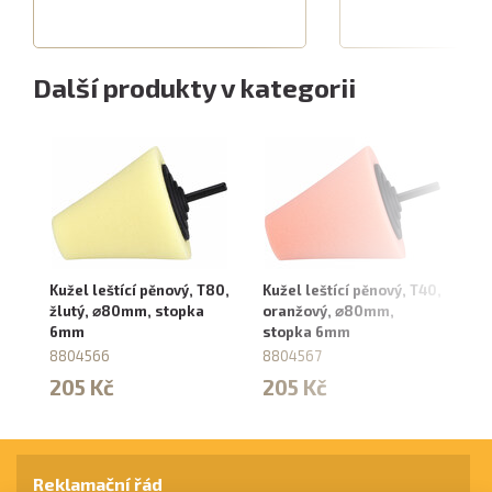
Další produkty v kategorii
Kužel leštící pěnový, T80,
Kužel leštící pěnový, T40,
Ko
žlutý, ⌀80mm, stopka
oranžový, ⌀80mm,
T4
6mm
stopka 6mm
⌀1
⌀
8804566
8804567
8
205 Kč
205 Kč
2
Reklamační řád