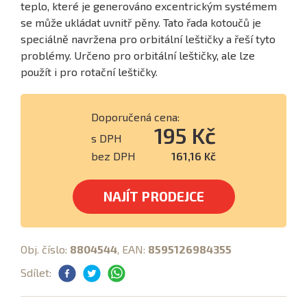
teplo, které je generováno excentrickým systémem
se může ukládat uvnitř pěny. Tato řada kotoučů je
speciálně navržena pro orbitální leštičky a řeší tyto
problémy. Určeno pro orbitální leštičky, ale lze
použít i pro rotační leštičky.
Doporučená cena:
195 Kč
s DPH
bez DPH
161,16 Kč
NAJÍT PRODEJCE
Obj. číslo:
8804544
, EAN:
8595126984355
Sdílet: