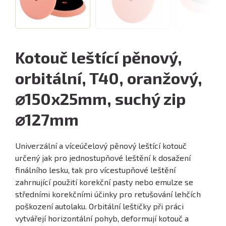
Kotouč leštící pěnový,
orbitální, T40, oranžový,
⌀150x25mm, suchý zip
⌀127mm
Univerzální a víceúčelový pěnový leštící kotouč
určený jak pro jednostupňové leštění k dosažení
finálního lesku, tak pro vícestupňové leštění
zahrnující použití korekční pasty nebo emulze se
středními korekčními účinky pro retušování lehčích
poškození autolaku. Orbitální leštičky při práci
vytvářejí horizontální pohyb, deformují kotouč a