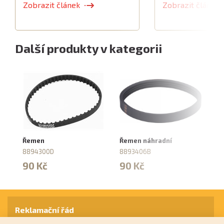
Zobrazit článek
Zobrazit článek
Další produkty v kategorii
Řemen
Řemen náhradní
Hl
8894300D
8893406B
8
90 Kč
90 Kč
2
Reklamační řád