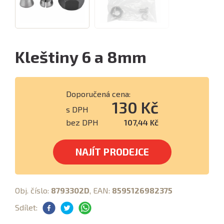
Kleštiny 6 a 8mm
Doporučená cena:
130 Kč
s DPH
bez DPH
107,44 Kč
NAJÍT PRODEJCE
Obj. číslo:
8793302D
, EAN:
8595126982375
Sdílet: