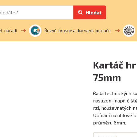
Hledat
el. nářadí
Řezné, brusné a diamant. kotouče
Kartáč h
75mm
Řada technických ka
nasazení, např. čišt
rzi, houževnatých n
Upínání na úhlové 
průměru 6mm.