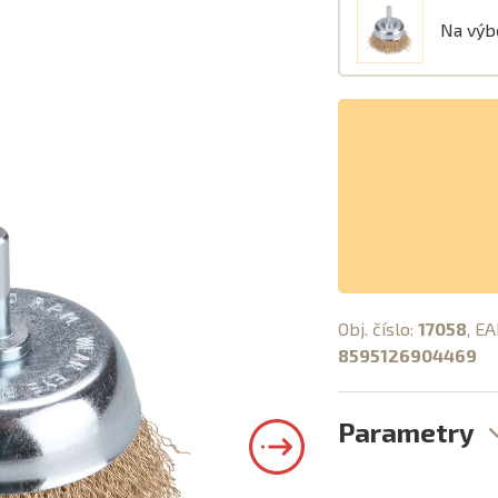
Na vý
Obj. číslo:
17058
, EA
8595126904469
Parametry