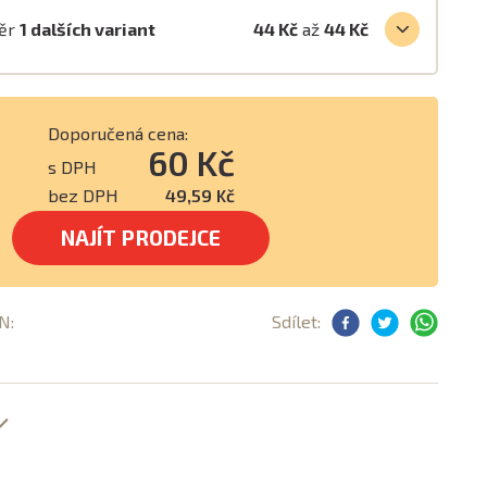
běr
1 dalších variant
44 Kč
až
44 Kč
Doporučená cena:
60 Kč
s DPH
bez DPH
49,59 Kč
NAJÍT PRODEJCE
N:
Sdílet: