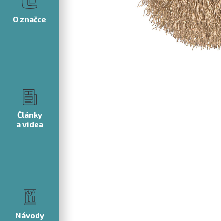
O značce
Články
a videa
Návody