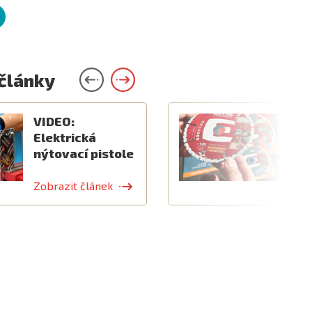
 články
VIDEO:
V
Elektrická
k
nýtovací pistole
v
Zobrazit článek
Z