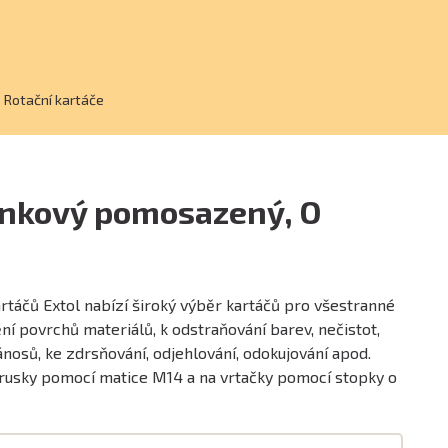
Rotační kartáče
rnkový pomosazený, O
rtáčů Extol nabízí široký výběr kartáčů pro všestranné
ění povrchů materiálů, k odstraňování barev, nečistot,
ánosů, ke zdrsňování, odjehlování, odokujování apod.
brusky pomocí matice M14 a na vrtačky pomocí stopky o