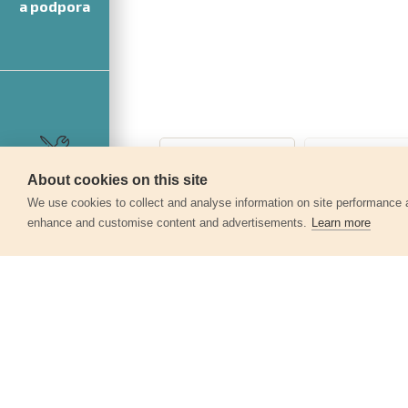
a podpora
About cookies on this site
Servis
We use cookies to collect and analyse information on site performance 
enhance and customise content and advertisements.
Learn more
Další produkty v kategor