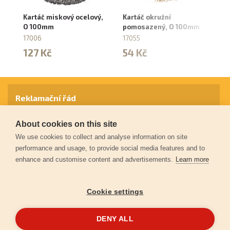
Kartáč miskový ocelový,
Kartáč okružní
Ka
O 100mm
pomosazený, O 100mm
O
17006
17055
17
127 Kč
54 Kč
1
Reklamační řád
About cookies on this site
Záruční podmínky
We use cookies to collect and analyse information on site
performance and usage, to provide social media features and to
enhance and customise content and advertisements.
Learn more
Ochrana osobních údajů
Cookie settings
Kontakt
DENY ALL
© 2026
Extol.cz
- Všechna práva vyhrazena