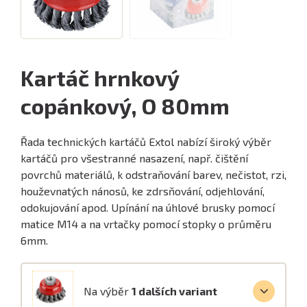
Kartáč hrnkový
copánkový, O 80mm
Řada technických kartáčů Extol nabízí široký výběr
kartáčů pro všestranné nasazení, např. čištění
povrchů materiálů, k odstraňování barev, nečistot, rzi,
houževnatých nánosů, ke zdrsňování, odjehlování,
odokujování apod. Upínání na úhlové brusky pomocí
matice M14 a na vrtačky pomocí stopky o průměru
6mm.
Na výběr
1 dalších variant