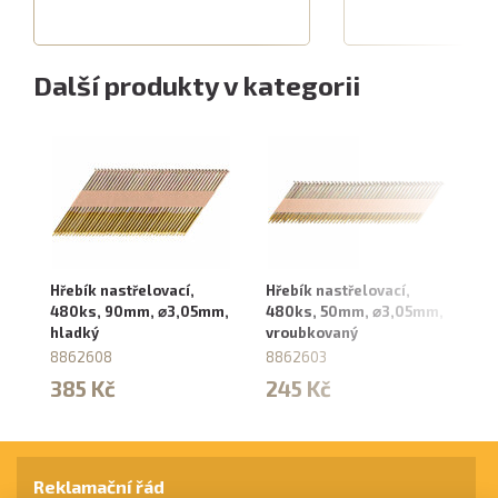
Další produkty v kategorii
Hřebík nastřelovací,
Hřebík nastřelovací,
Hř
480ks, 90mm, ⌀3,05mm,
480ks, 50mm, ⌀3,05mm,
4
hladký
vroubkovaný
hl
8862608
8862603
8
385 Kč
245 Kč
3
Reklamační řád