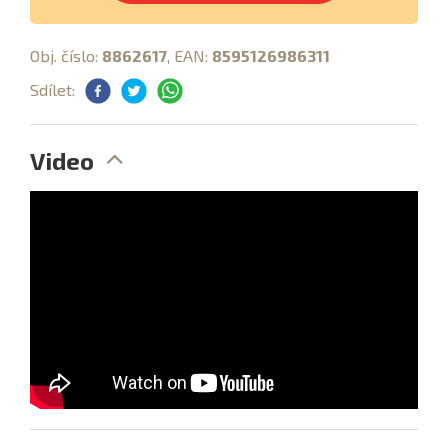
Obj. číslo:
8862617
, EAN:
8595126986311
Sdílet:
Video