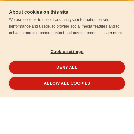
About cookies on this site
Záruční podmínky
We use cookies to collect and analyse information on site
performance and usage, to provide social media features and to
enhance and customise content and advertisements.
Learn more
Ochrana osobních údajů
Cookie settings
Kontakt
DENY ALL
© 2026
Extol.cz
- Všechna práva vyhrazena
ALLOW ALL COOKIES
Vytvořilo
FEO