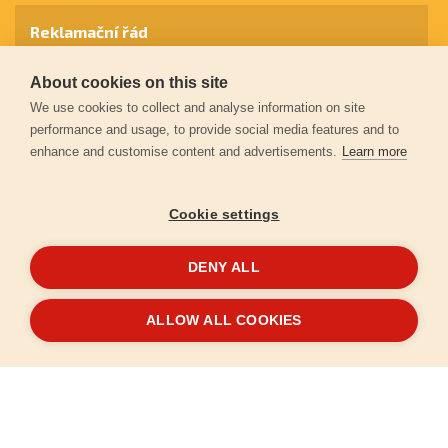
Reklamační řád
About cookies on this site
Záruční podmínky
We use cookies to collect and analyse information on site
performance and usage, to provide social media features and to
enhance and customise content and advertisements.
Learn more
Ochrana osobních údajů
Cookie settings
Kontakt
DENY ALL
© 2026
Extol.cz
- Všechna práva vyhrazena
ALLOW ALL COOKIES
Vytvořilo
FEO