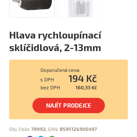
Hlava rychloupínací
sklíčidlová, 2-13mm
Doporučená cena:
194 Kč
s DPH
bez DPH
160,33 Kč
NAJÍT PRODEJCE
Obj. číslo:
79992
, EAN:
8595126905497