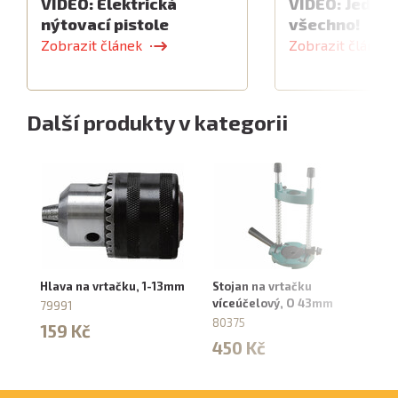
VIDEO: Elektrická
VIDEO: Jeden 
nýtovací pistole
všechno!
Zobrazit článek
Zobrazit článek
Další produkty v kategorii
Hlava na vrtačku, 1-13mm
Stojan na vrtačku
Hl
víceúčelový, O 43mm
sk
79991
80375
87
159 Kč
450 Kč
4