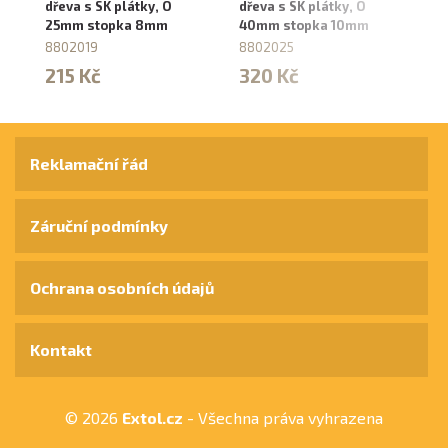
dřeva s SK plátky, O
dřeva s SK plátky, O
dř
25mm stopka 8mm
40mm stopka 10mm
2
8802019
8802025
44
215 Kč
320 Kč
2
Reklamační řád
Záruční podmínky
Ochrana osobních údajů
Kontakt
© 2026
Extol.cz
- Všechna práva vyhrazena