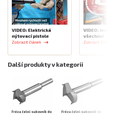
VIDEO: Elektrická
VIDEO: Jeden 
nýtovací pistole
všechno!
Zobrazit článek
Zobrazit článek
Další produkty v kategorii
Fréza čelní-sukovník do
Fréza čelní-sukovník do
Fr