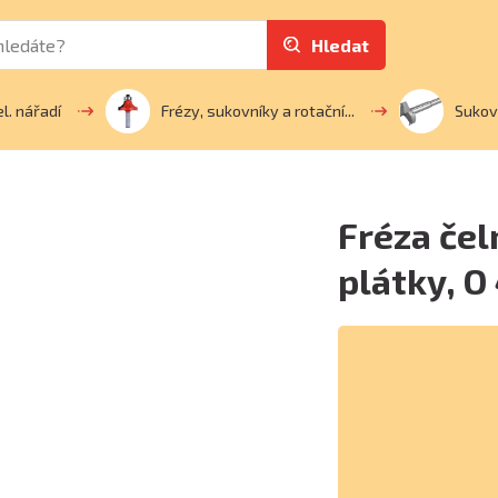
Hledat
el. nářadí
Frézy, sukovníky a rotační...
Sukov
Fréza čel
plátky, 