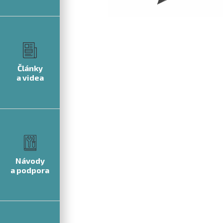
Články
a videa
Návody
a podpora