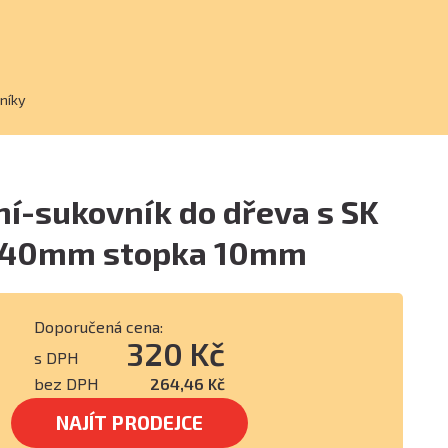
níky
ní-sukovník do dřeva s SK
O 40mm stopka 10mm
Doporučená cena:
320 Kč
s DPH
bez DPH
264,46 Kč
NAJÍT PRODEJCE