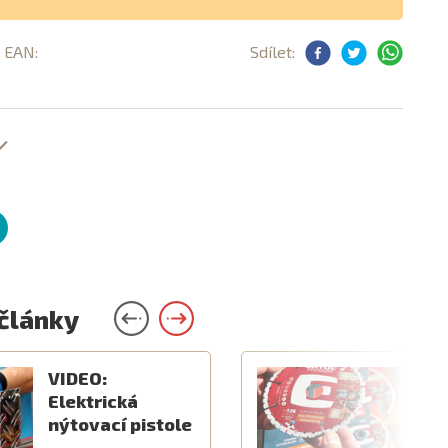
, EAN:
Sdílet:
 články
VIDEO:
V
Elektrická
k
nýtovací pistole
v