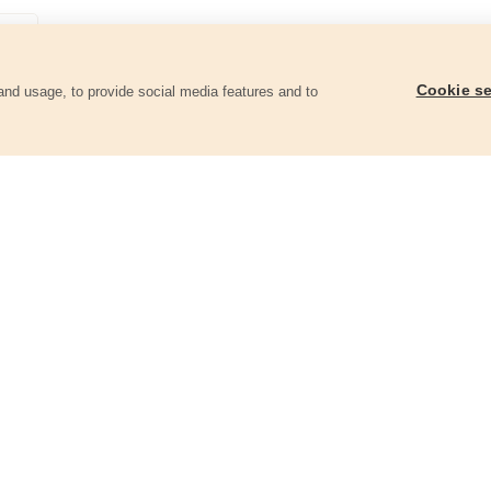
Cookie se
and usage, to provide social media features and to
ii
Fréza čelní-sukovník, do dřeva s SK
Frézy-sukovníky do dř
plátky, O 35mm
SK plátky, O 15-20-2
stopka 8-10mm
45014
8802030
230 Kč
830 Kč