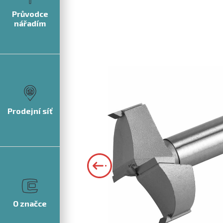
Průvodce
nářadím
Prodejní síť
O značce