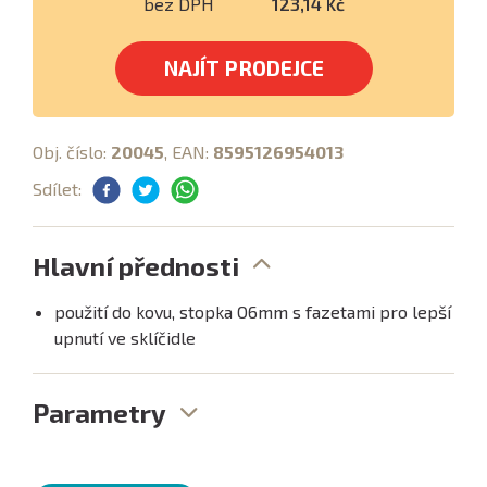
bez DPH
123,14 Kč
NAJÍT PRODEJCE
Obj. číslo:
20045
, EAN:
8595126954013
Sdílet:
Hlavní přednosti
použití do kovu, stopka O6mm s fazetami pro lepší
upnutí ve sklíčidle
Parametry