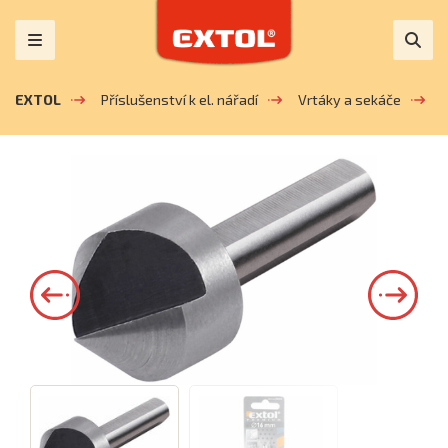
EXTOL
Příslušenství k el. nářadí
Vrtáky a sekáče
Z