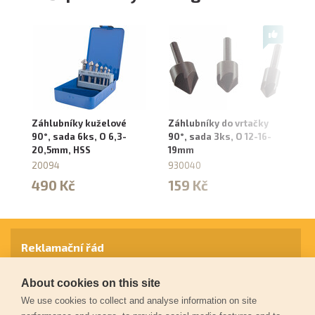
Záhlubníky kuželové
Záhlubníky do vrtačky
Zá
90°, sada 6ks, O 6,3-
90°, sada 3ks, O 12-16-
O 
20,5mm, HSS
19mm
88
20094
930040
4
490 Kč
159 Kč
Reklamační řád
About cookies on this site
Záruční podmínky
We use cookies to collect and analyse information on site