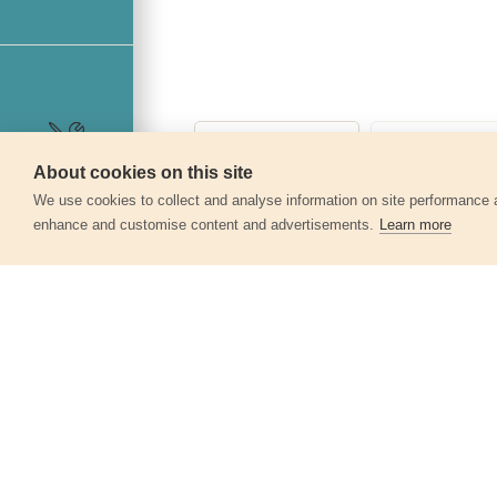
About cookies on this site
Servis
We use cookies to collect and analyse information on site performance 
enhance and customise content and advertisements.
Learn more
Další produkty v kategor