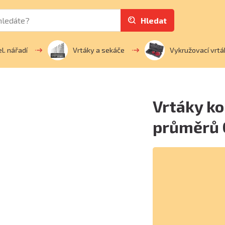
Hledat
el. nářadí
Vrtáky a sekáče
Vykružovací vrtá
Vrtáky ko
průměrů 