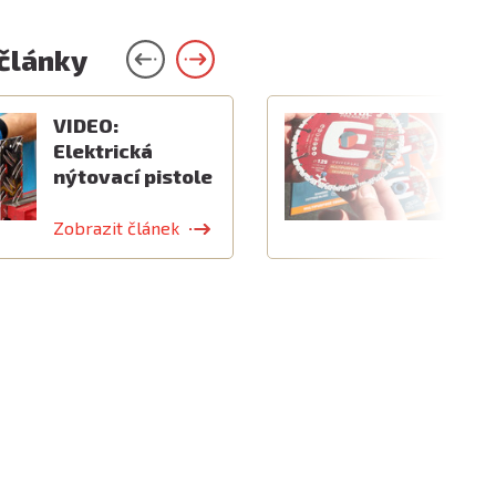
 články
VIDEO:
V
Elektrická
k
nýtovací pistole
v
Zobrazit článek
Z