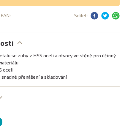
, EAN:
Sdílet:
osti
etalu se zuby z HSS oceli a otvory ve stěně pro účinný
ateriálu
S oceli
o snadné přenášení a skladování