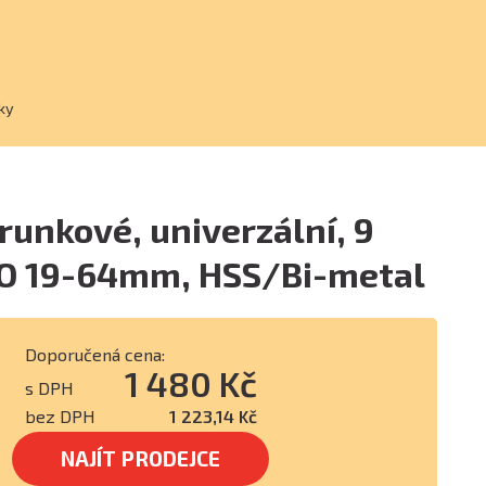
ky
runkové, univerzální, 9
O 19-64mm, HSS/Bi-metal
Doporučená cena:
1 480 Kč
s DPH
bez DPH
1 223,14 Kč
NAJÍT PRODEJCE