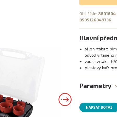
Obj. číslo:
8801604
8595126949736
Hlavní předn
tělo vrtáku z bim
odvod vrtaného m
vodící vrták z HS
plastový kufr pr
Parametry
NAPSAT DOTAZ