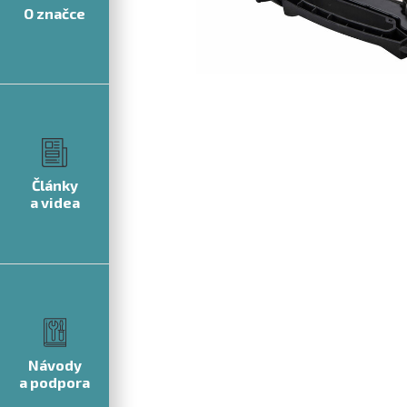
O značce
Články
a videa
Návody
a podpora