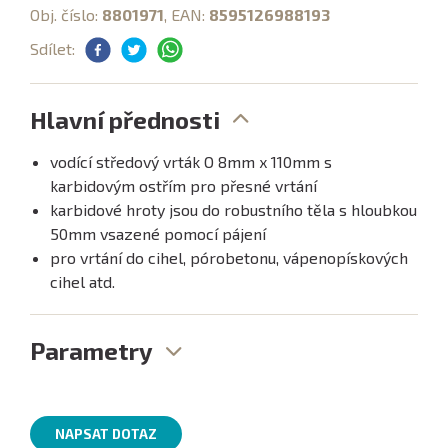
Obj. číslo:
8801971
, EAN:
8595126988193
Sdílet:
Hlavní přednosti
vodící středový vrták O 8mm x 110mm s
karbidovým ostřím pro přesné vrtání
karbidové hroty jsou do robustního těla s hloubkou
50mm vsazené pomocí pájení
pro vrtání do cihel, pórobetonu, vápenopískových
cihel atd.
Parametry
NAPSAT DOTAZ