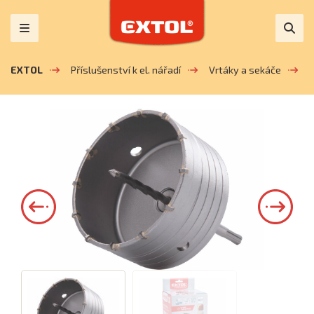
EXTOL
Příslušenství k el. nářadí
Vrtáky a sekáče
K