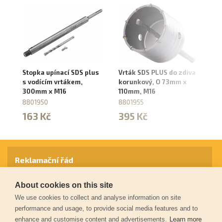
Stopka upínací SDS plus
Vrták SDS PLUS do zdiva
Vr
s vodícím vrtákem,
korunkový, O 73mm x
ko
300mm x M16
110mm, M16
11
8801950
8801955
88
163 Kč
395 Kč
3
Reklamační řád
About cookies on this site
Záruční podmínky
We use cookies to collect and analyse information on site
performance and usage, to provide social media features and to
enhance and customise content and advertisements.
Learn more
Ochrana osobních údajů