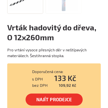
Vrták hadovitý do dřeva,
O 12x260mm
Pro vrtání vysoce přesných děr v neštípavých
materiálech. Šestihranná stopka.
Doporučená cena:
133 Kč
s DPH
bez DPH
109,92 Kč
NAJÍT PRODEJCE