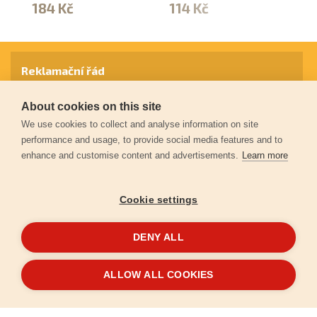
184 Kč
114 Kč
9
Reklamační řád
About cookies on this site
Záruční podmínky
We use cookies to collect and analyse information on site
performance and usage, to provide social media features and to
enhance and customise content and advertisements.
Learn more
Ochrana osobních údajů
Cookie settings
Kontakt
DENY ALL
© 2026
Extol.cz
- Všechna práva vyhrazena
ALLOW ALL COOKIES
Vytvořilo
FEO