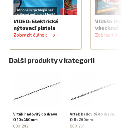
VIDEO: Elektrická
VIDEO: Jeden 
nýtovací pistole
všechno!
Zobrazit článek
Zobrazit článek
Další produkty v kategorii
Vrták hadovitý do dřeva,
Vrták hadovitý do dřeva,
Vr
O 10x460mm
O 8x260mm
O
8801242
8801231
88