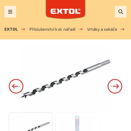
EXTOL
Příslušenství k el. nářadí
Vrtáky a sekáče
V