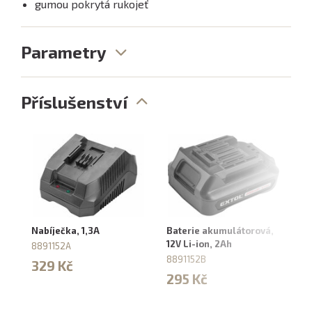
gumou pokrytá rukojeť
Parametry
Příslušenství
Nabíječka, 1,3A
Baterie akumulátorová,
Ba
12V Li-ion, 2Ah
12
8891152A
8891152B
88
329 Kč
295 Kč
4