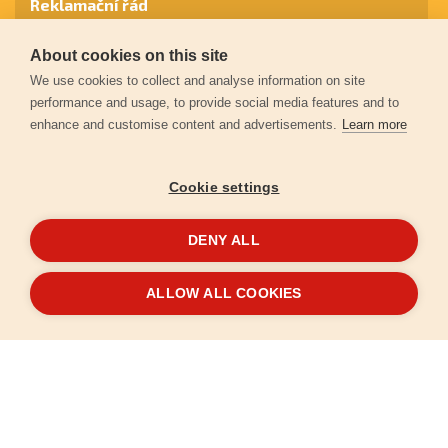
Reklamační řád
About cookies on this site
Záruční podmínky
We use cookies to collect and analyse information on site
performance and usage, to provide social media features and to
enhance and customise content and advertisements.
Learn more
Ochrana osobních údajů
Cookie settings
Kontakt
DENY ALL
© 2026
Extol.cz
- Všechna práva vyhrazena
ALLOW ALL COOKIES
Vytvořilo
FEO