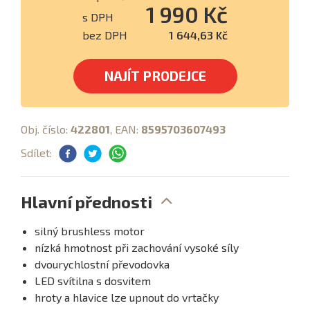
1 990 Kč
s DPH
bez DPH
1 644,63 Kč
NAJÍT PRODEJCE
Obj. číslo:
422801
, EAN:
8595703607493
Sdílet:
Hlavní přednosti
silný brushless motor
nízká hmotnost při zachování vysoké síly
dvourychlostní převodovka
LED svítilna s dosvitem
hroty a hlavice lze upnout do vrtačky