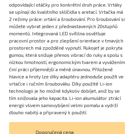
odpovídající otáčky pro konkrétní druh práce. Vrtáky
se upínají do kvalitního sklíčidla s aretací. Vrtačka má
2 režimy práce: vrtání a šroubování. Pro šroubování si
můžete vybrat jeden z přednastavených 20stupňů
momentů. Integrovaná LED svítilna osvětluje
pracovní prostor a pro zlepšení orientace v tmavých
prostorech má zpožděné vypnutí. Rukojeť je pokryta
gumou, která snižuje přenos vibrací do ruky a spolu s
nízkou hmotností, ergonomickým tvarem a vyvážením
činí práci příjemnější a méně únavnou. Přiložené
hlavice a hroty lze díky adaptéru jednoduše použít ve
vrtačce i ručním šroubováku. Díky použité Li-ion
technologii je ho možné kdykoliv dobíjet, aniž by se
tím snižovala jeho kapacita. Li-ion akumulátor ztrácí
energii vlivem samovybíjení velmi pomalu a vydrží
dlouho nabitý a připravený k použití.
Doporučená cena: