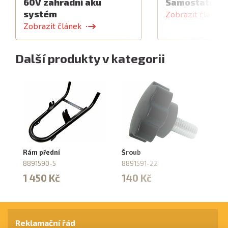
60V zahradní aku
Samostatný z
systém
Zobrazit článek
Zobrazit článek
Další produkty v kategorii
Rám přední
Šroub
Sv
8891590-5
8891591-22
87
1 450 Kč
140 Kč
1
Reklamační řád