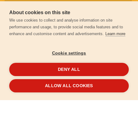
About cookies on this site
Záruční podmínky
We use cookies to collect and analyse information on site
performance and usage, to provide social media features and to
enhance and customise content and advertisements.
Learn more
Ochrana osobních údajů
Cookie settings
Kontakt
DENY ALL
© 2026
Extol.cz
- Všechna práva vyhrazena
ALLOW ALL COOKIES
Vytvořilo
FEO