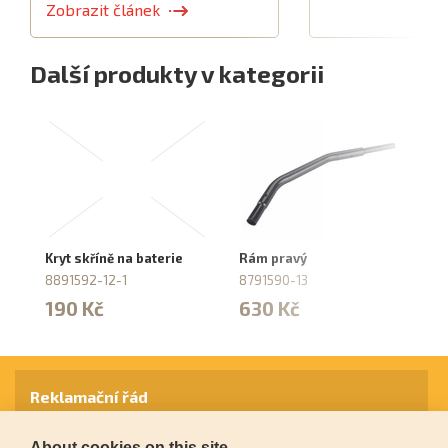
Zobrazit článek
Další produkty v kategorii
Kryt skříně na baterie
Rám pravý
Ov
k
8891592-12-1
8791590-13
87
190 Kč
630 Kč
8
Reklamační řád
About cookies on this site