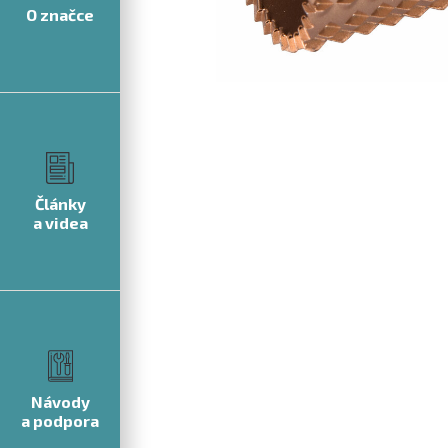
O značce
Články
a videa
Návody
a podpora