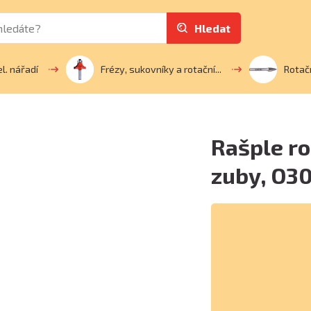
Hledat
el. nářadí
Frézy, sukovníky a rotační...
Rotačn
Rašple ro
zuby, O3