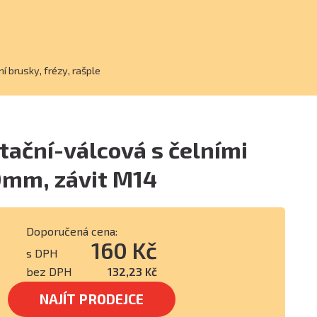
í brusky, frézy, rašple
tační-válcová s čelními
0mm, závit M14
Doporučená cena:
160 Kč
s DPH
bez DPH
132,23 Kč
NAJÍT PRODEJCE