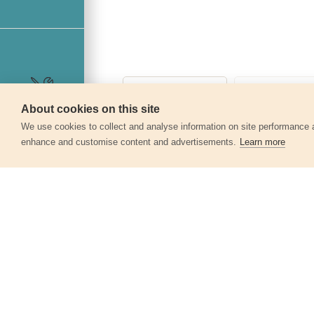
About cookies on this site
Servis
We use cookies to collect and analyse information on site performance 
enhance and customise content and advertisements.
Learn more
Další produkty v kategor