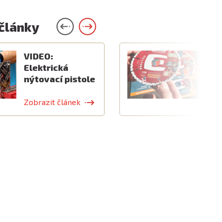
 články
VIDEO:
V
Elektrická
k
nýtovací pistole
v
Zobrazit článek
Z