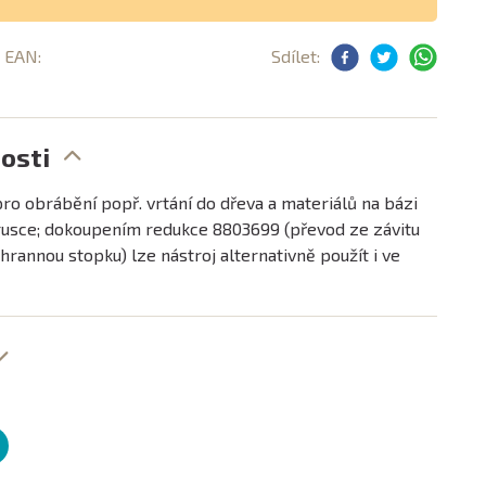
, EAN:
Sdílet:
osti
pro obrábění popř. vrtání do dřeva a materiálů na bázi
rusce; dokoupením redukce 8803699 (převod ze závitu
hrannou stopku) lze nástroj alternativně použít i ve