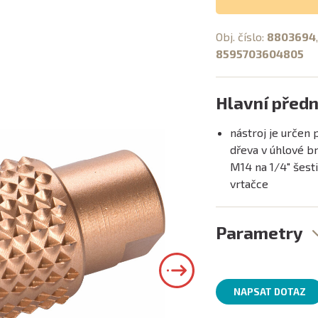
Obj. číslo:
8803694
8595703604805
Hlavní předn
nástroj je určen 
dřeva v úhlové b
M14 na 1/4" šesti
vrtačce
Parametry
NAPSAT DOTAZ