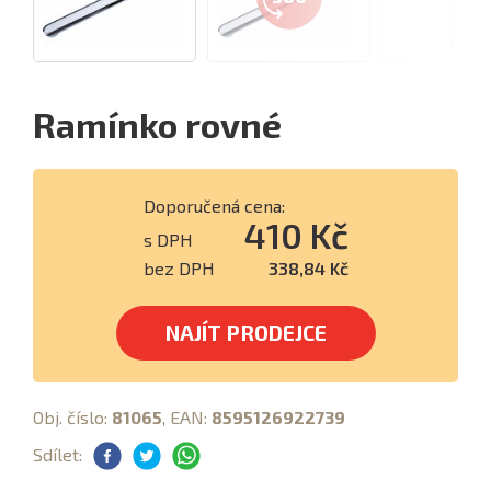
Ramínko rovné
Doporučená cena:
410 Kč
s DPH
bez DPH
338,84 Kč
NAJÍT PRODEJCE
Obj. číslo:
81065
, EAN:
8595126922739
Sdílet: