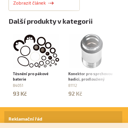
Zobrazit článek
Další produkty v kategorii
Těsnění pro pákové
Konektor pro sprchovou
Kl
baterie
hadici, prodloužený
81
84051
81112
6
93 Kč
92 Kč
Reklamační řád