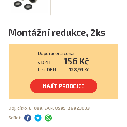
Montážní redukce, 2ks
Doporučená cena:
156 Kč
s DPH
bez DPH
128,93 Kč
NAJÍT PRODEJCE
Obj. číslo:
81089
, EAN:
8595126923033
Sdílet: