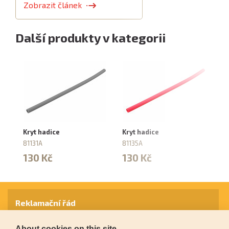
Zobrazit článek
Další produkty v kategorii
Kryt hadice
Kryt hadice
Ha
dř
81131A
81135A
M1
130 Kč
130 Kč
81
1
Reklamační řád
About cookies on this site