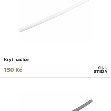
Kryt hadice
Obj. č.
130 Kč
81132A