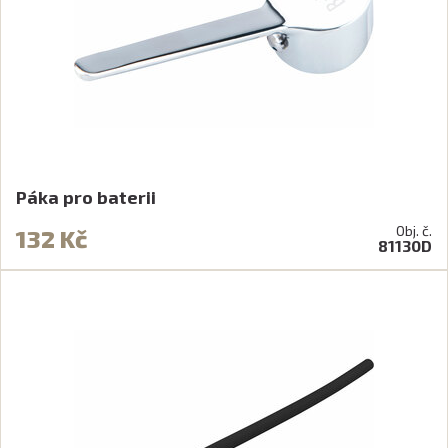
Páka pro baterii
Obj. č.
132 Kč
81130D