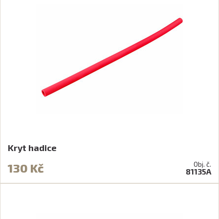
Kryt hadice
Obj. č.
130 Kč
81135A