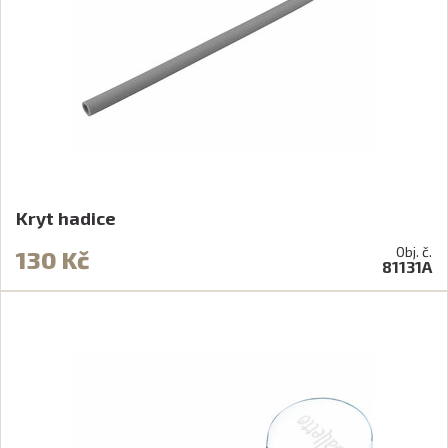
Kryt hadice
Obj. č.
130 Kč
81131A