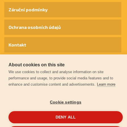
Záruční podmínky
Ochrana osobních údajů
Kontakt
© 2026
Extol.cz
- Všechna práva vyhrazena
About cookies on this site
We use cookies to collect and analyse information on site
performance and usage, to provide social media features and to
Vytvořilo
FEO
enhance and customise content and advertisements.
Learn more
Cookie settings
DENY ALL