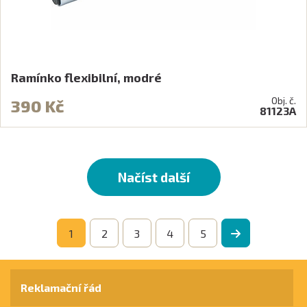
Ramínko flexibilní, modré
Obj. č.
390 Kč
81123A
Načíst další
1
2
3
4
5
Reklamační řád