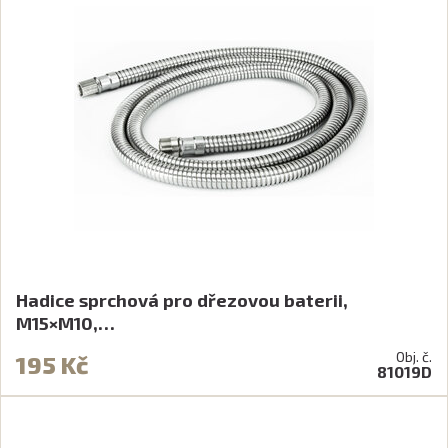
Hadice sprchová pro dřezovou baterii,
M15×M10,…
Obj. č.
195 Kč
81019D