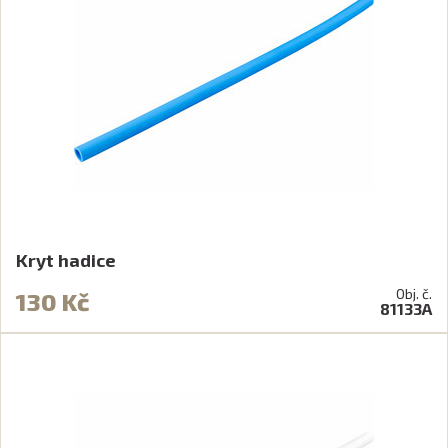
Kryt hadice
Obj. č.
130 Kč
81133A