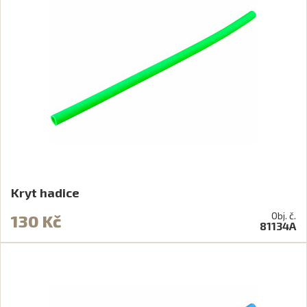
Kryt hadice
Obj. č.
130 Kč
81134A