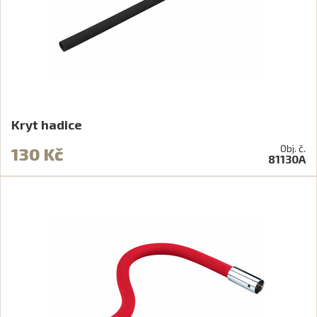
Kryt hadice
Obj. č.
130 Kč
81130A