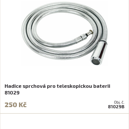
Hadice sprchová pro teleskopickou baterii
81029
Obj. č.
250 Kč
81029B