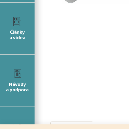
Články
a videa
Návody
a podpora