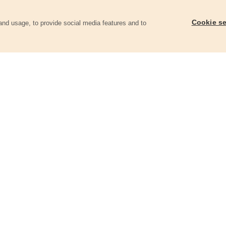
Cookie se
and usage, to provide social media features and to
ii
Přepínač pro jádrovou baterii
Páka pro baterii
81077
81120D
450 Kč
143 Kč