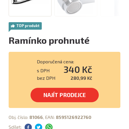
TOP produkt
Ramínko prohnuté
Doporučená cena:
340 Kč
s DPH
bez DPH
280,99 Kč
NAJÍT PRODEJCE
Obj. číslo:
81066
, EAN:
8595126922760
Sdílet: