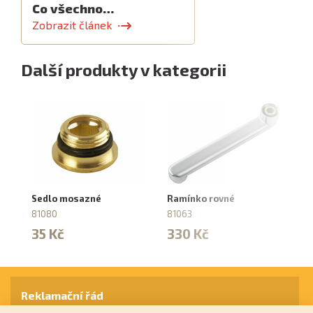
Co všechno…
Zobrazit článek
Další produkty v kategorii
Sedlo mosazné
Ramínko rovné
Ra
81080
81063
81
35 Kč
330 Kč
3
Reklamační řád