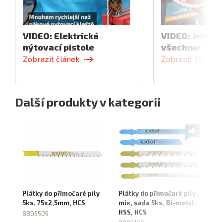
VIDEO: Elektrická
VIDEO: Jeden 
nýtovací pistole
všechno!
Zobrazit článek
Zobrazit článek
Další produkty v kategorii
Plátky do přímočaré pily
Plátky do přímočaré pily-
Pl
5ks, 75x2,5mm, HCS
mix, sada 5ks, Bi-metal,
5k
HSS, HCS
8805505
8