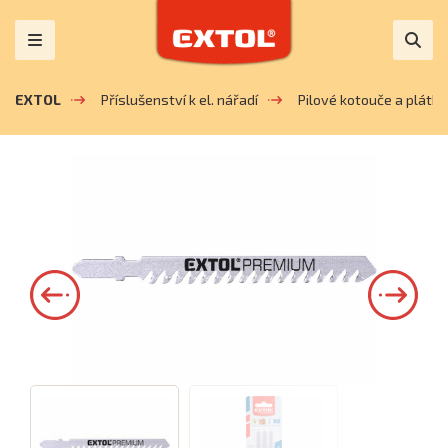
EXTOL
Příslušenství k el. nářadí
Pilové kotouče a plátky