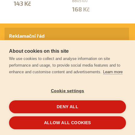
8805100
143 Kč
2
168 Kč
Reklamační řád
About cookies on this site
Záruční podmínky
We use cookies to collect and analyse information on site
performance and usage, to provide social media features and to
enhance and customise content and advertisements.
Learn more
Ochrana osobních údajů
Cookie settings
Kontakt
DENY ALL
© 2026
Extol.cz
- Všechna práva vyhrazena
ALLOW ALL COOKIES
Vytvořilo
FEO