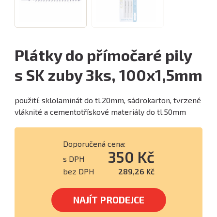
Plátky do přímočaré pily
s SK zuby 3ks, 100x1,5mm
použití: sklolaminát do tl.20mm, sádrokarton, tvrzené
vláknité a cementotřískové materiály do tl.50mm
Doporučená cena:
350 Kč
s DPH
bez DPH
289,26 Kč
NAJÍT PRODEJCE