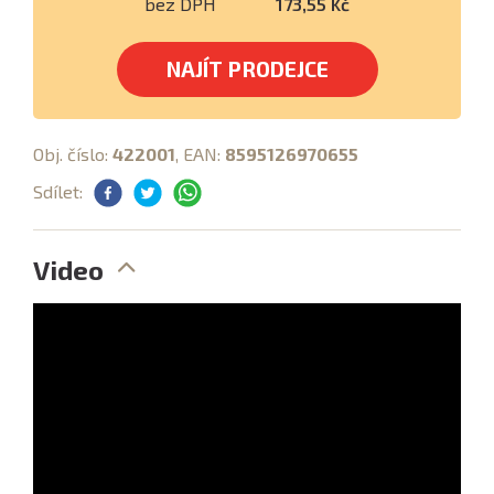
bez DPH
173,55 Kč
NAJÍT PRODEJCE
Obj. číslo:
422001
, EAN:
8595126970655
Sdílet:
Video