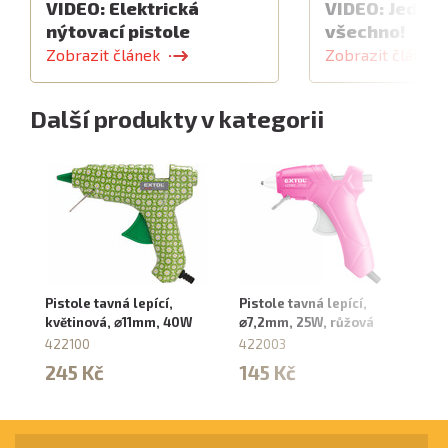
VIDEO: Elektrická
VIDEO: Jeden 
nýtovací pistole
všechno!
Zobrazit článek
Zobrazit článek
Další produkty v kategorii
Pistole tavná lepící,
Pistole tavná lepící,
Pi
květinová, ⌀11mm, 40W
⌀7,2mm, 25W, růžová
⌀
422100
422003
4
245 Kč
145 Kč
1