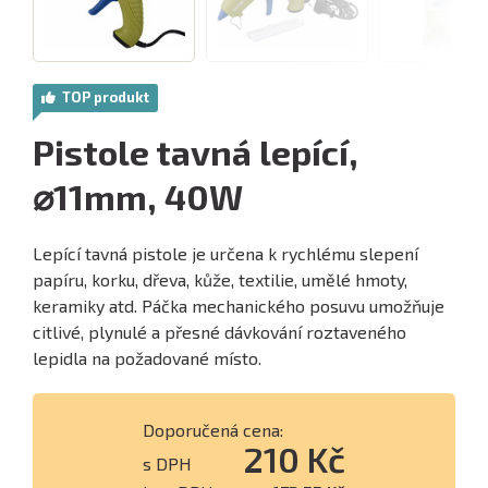
TOP produkt
Pistole tavná lepící,
⌀11mm, 40W
Lepící tavná pistole je určena k rychlému slepení
papíru, korku, dřeva, kůže, textilie, umělé hmoty,
keramiky atd. Páčka mechanického posuvu umožňuje
citlivé, plynulé a přesné dávkování roztaveného
lepidla na požadované místo.
Doporučená cena:
210 Kč
s DPH