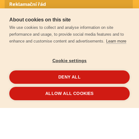
Reklamační řád
About cookies on this site
Záruční podmínky
We use cookies to collect and analyse information on site
performance and usage, to provide social media features and to
enhance and customise content and advertisements.
Learn more
Ochrana osobních údajů
Cookie settings
Kontakt
DENY ALL
© 2026
Extol.cz
- Všechna práva vyhrazena
ALLOW ALL COOKIES
Vytvořilo
FEO