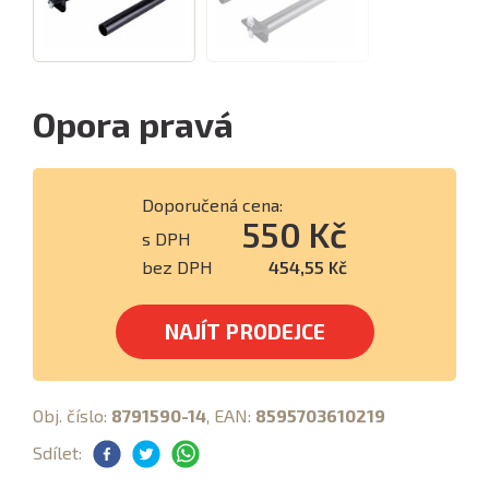
Opora pravá
Doporučená cena:
550 Kč
s DPH
bez DPH
454,55 Kč
NAJÍT PRODEJCE
Obj. číslo:
8791590-14
, EAN:
8595703610219
Sdílet: