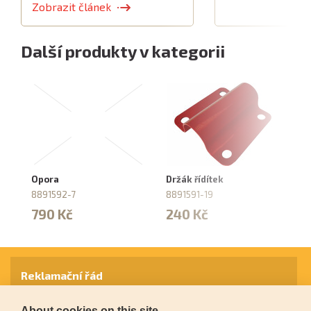
Zobrazit článek
Další produkty v kategorii
Opora
Držák řídítek
Ov
b
8891592-7
8891591-19
88
790 Kč
240 Kč
1
Reklamační řád
About cookies on this site