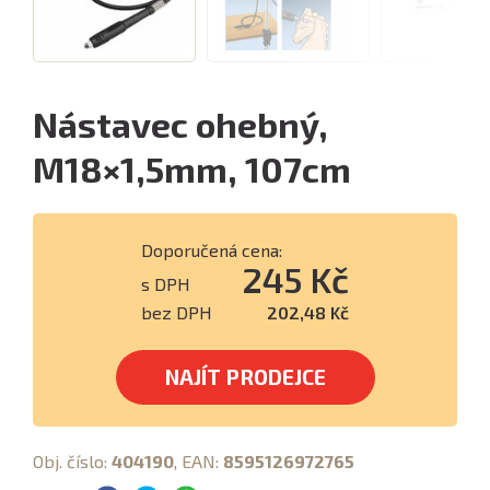
Nástavec ohebný,
M18×1,5mm, 107cm
Doporučená cena:
245 Kč
s DPH
bez DPH
202,48 Kč
NAJÍT PRODEJCE
Obj. číslo:
404190
, EAN:
8595126972765