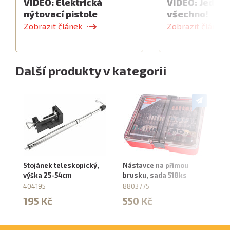
VIDEO: Elektrická
VIDEO: Jeden 
nýtovací pistole
všechno!
Zobrazit článek
Zobrazit článek
Další produkty v kategorii
Stojánek teleskopický,
Nástavce na přímou
Di
výška 25-54cm
brusku, sada 518ks
sa
P2
404195
8803775
P1
195 Kč
550 Kč
8
4