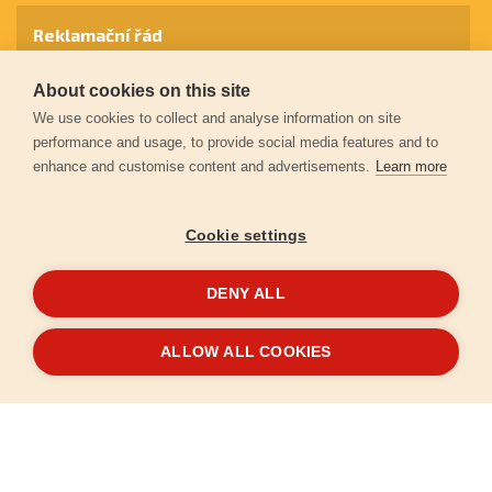
Reklamační řád
About cookies on this site
Záruční podmínky
We use cookies to collect and analyse information on site
performance and usage, to provide social media features and to
enhance and customise content and advertisements.
Learn more
Ochrana osobních údajů
Cookie settings
Kontakt
DENY ALL
© 2026
Extol.cz
- Všechna práva vyhrazena
ALLOW ALL COOKIES
Vytvořilo
FEO