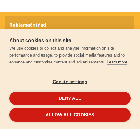
Reklamační řád
About cookies on this site
Záruční podmínky
We use cookies to collect and analyse information on site
performance and usage, to provide social media features and to
enhance and customise content and advertisements.
Learn more
Ochrana osobních údajů
Cookie settings
Kontakt
DENY ALL
© 2026
Extol.cz
- Všechna práva vyhrazena
ALLOW ALL COOKIES
Vytvořilo
FEO