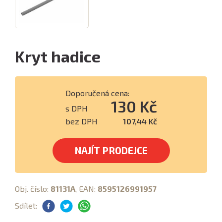
Kryt hadice
Doporučená cena:
130 Kč
s DPH
bez DPH
107,44 Kč
NAJÍT PRODEJCE
Obj. číslo:
81131A
, EAN:
8595126991957
Sdílet: