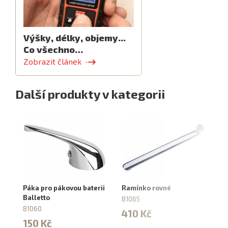
Výšky, délky, objemy...
Co všechno…
Zobrazit článek
Další produkty v kategorii
Páka pro pákovou baterii
Ramínko rovné
Ko
Balletto
ha
81065
81060
81
410 Kč
150 Kč
8