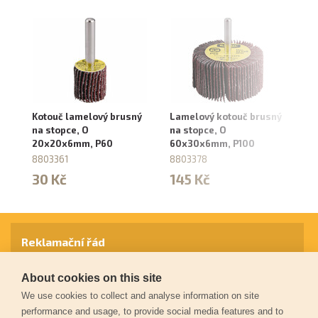
Kotouč lamelový brusný
Lamelový kotouč brusný
Ko
na stopce, O
na stopce, O
na
20x20x6mm, P60
60x30x6mm, P100
4
8803361
8803378
88
30 Kč
145 Kč
8
Reklamační řád
About cookies on this site
Záruční podmínky
We use cookies to collect and analyse information on site
performance and usage, to provide social media features and to