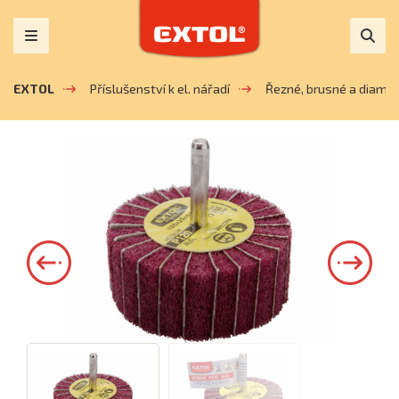
EXTOL
Příslušenství k el. nářadí
Řezné, brusné a diaman