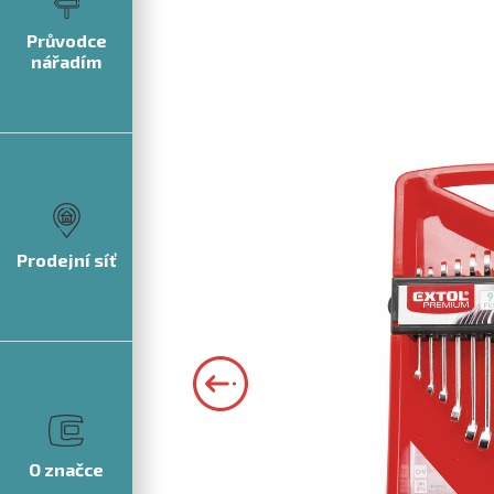
Průvodce
nářadím
Prodejní síť
O značce