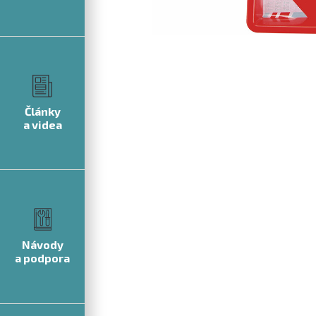
Články
a videa
Návody
a podpora