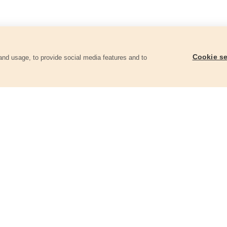
Cookie se
and usage, to provide social media features and to
ii
Klíč očkoplochý, 10mm, CrV
Klíče očkoploché, sa
CrV
8816010
6350
31 Kč