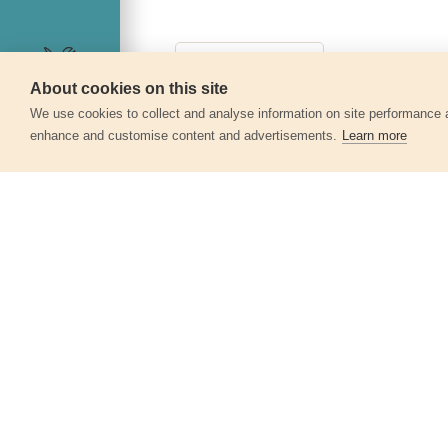
About cookies on this site
Servis
We use cookies to collect and analyse information on site performance 
enhance and customise content and advertisements.
Learn more
Další produkty v kategor
Klíče očkoploché, sada 13ks, 6-22mm
6733
660 Kč