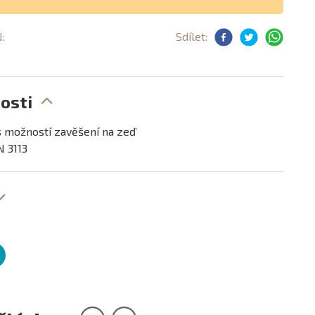
N:
Sdílet:
osti
s možností zavěšení na zeď
N 3113