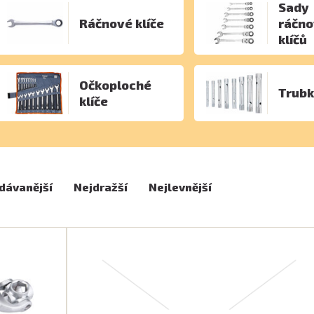
Sady
Ráčnové klíče
ráčn
klíčů
Očkoploché
Trubk
klíče
dávanější
Nejdražší
Nejlevnější