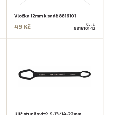
Vložka 12mm k sadě 8816101
Obj. č.
49 Kč
8816101-12
Klíč stupňovitý, 9-13/14-22mm