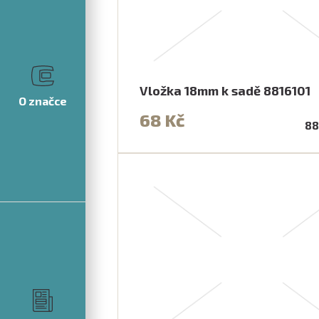
Vložka 18mm k sadě 8816101
O značce
68 Kč
88