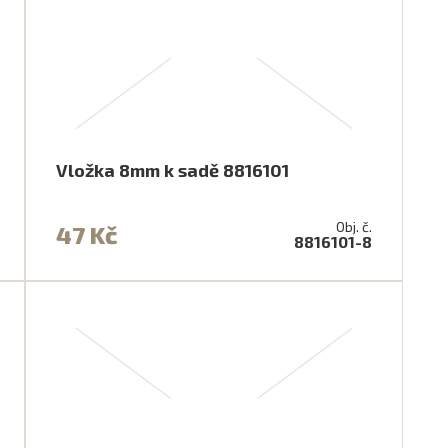
Vložka 8mm k sadě 8816101
Obj. č.
47 Kč
8816101-8