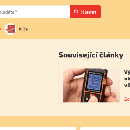
Hledat
Klíče
Související články
Vý
ob
v
Zo