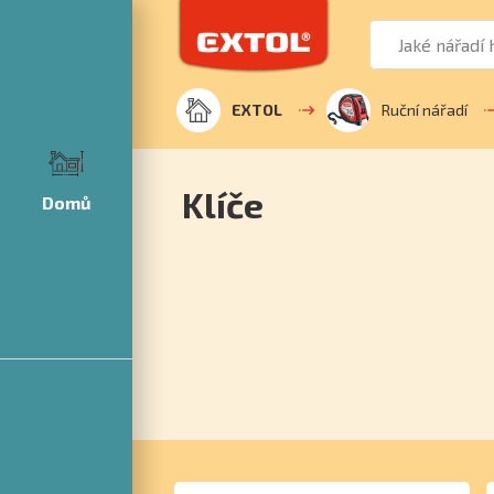
EXTOL
Ruční nářadí
Klíče
Domů