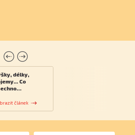
šky, délky,
jemy... Co
šechno…
brazit článek