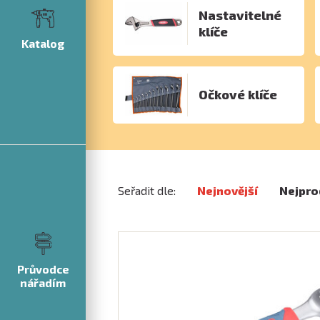
Nastavitelné
klíče
Katalog
Očkové klíče
Seřadit dle:
Nejnovější
Nejpro
Průvodce
nářadím