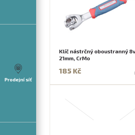
Klíč nástrčný oboustranný 8v
21mm, CrMo
185 Kč
Prodejní síť