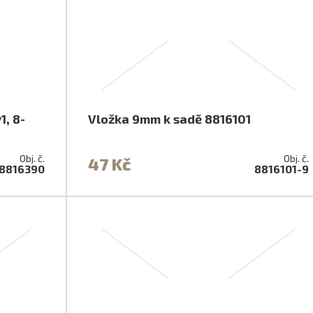
1, 8-
Vložka 9mm k sadě 8816101
Obj. č.
Obj. č.
47 Kč
8816390
8816101-9