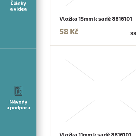
Články
a videa
Vložka 15mm k sadě 8816101
58 Kč
88
Návody
a podpora
Vložka 11mm k sadě 8816101