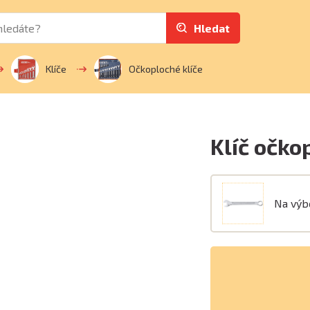
Hledat
Klíče
Očkoploché klíče
Klíč očko
Na vý