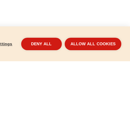
ttings
DENY ALL
ALLOW ALL COOKIES
da 18ks, 6-24mm,
Klíč očkoplochý, 21mm, CrV
Klíč
8816021
881