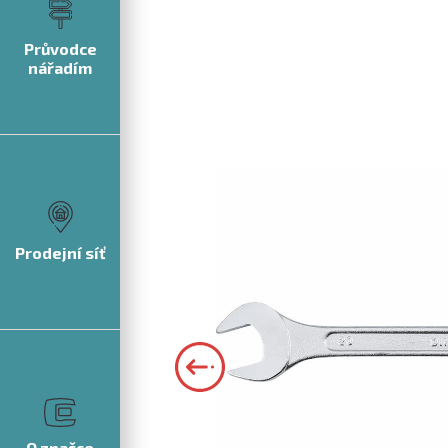
Průvodce
nářadím
Prodejní síť
O značce