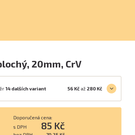
plochý, 20mm, CrV
běr
14 dalších variant
56 Kč
až
280 Kč
Doporučená cena:
85 Kč
s DPH
bez DPH
70,25 Kč