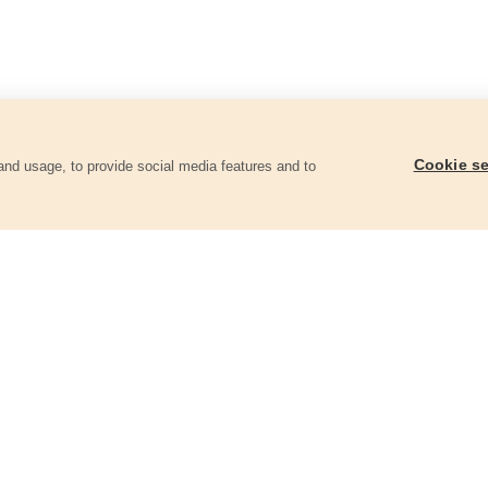
Cookie se
and usage, to provide social media features and to
ii
Klíč očkoplochý, 14mm, CrV
Klíče očkoploché, sa
CrV
8816014