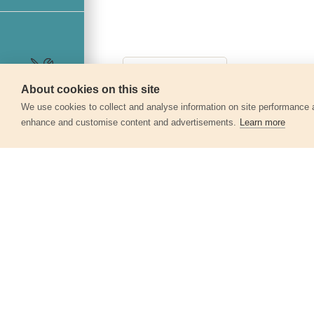
About cookies on this site
Servis
We use cookies to collect and analyse information on site performance 
enhance and customise content and advertisements.
Learn more
Další produkty v kategor
Klíč očkoplochý, 24mm, CrV
8816024