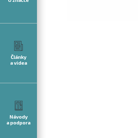
Články
a videa
Návody
a podpora