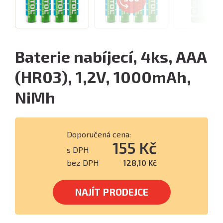
Baterie nabíjecí, 4ks, AAA
(HR03), 1,2V, 1000mAh,
NiMh
Doporučená cena:
155 Kč
s DPH
bez DPH
128,10 Kč
NAJÍT PRODEJCE