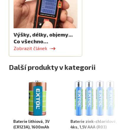
Výšky, délky, objemy...
Co všechno…
Zobrazit článek
Další produkty v kategorii
Baterie lithiová, 3V
Baterie zink-chloridové,
Ba
(CR123A), 1600mAh
4ks, 1,5V AAA (R03)
4k