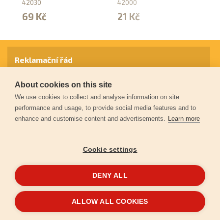
42030
42000
42
69 Kč
21 Kč
2
Reklamační řád
About cookies on this site
Záruční podmínky
We use cookies to collect and analyse information on site
performance and usage, to provide social media features and to
enhance and customise content and advertisements.
Learn more
Ochrana osobních údajů
Cookie settings
Kontakt
DENY ALL
© 2026
Extol.cz
- Všechna práva vyhrazena
ALLOW ALL COOKIES
Vytvořilo
FEO