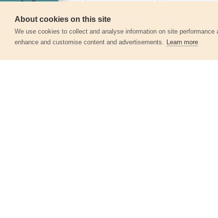
About cookies on this site
Servis
We use cookies to collect and analyse information on site performance 
enhance and customise content and advertisements.
Learn more
Další produkty v kategor
Baterie zink-chloridové, 4ks, 1,5V AAA
(R03)
42000
21 Kč