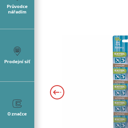
Průvodce
nářadím
Prodejní síť
O značce