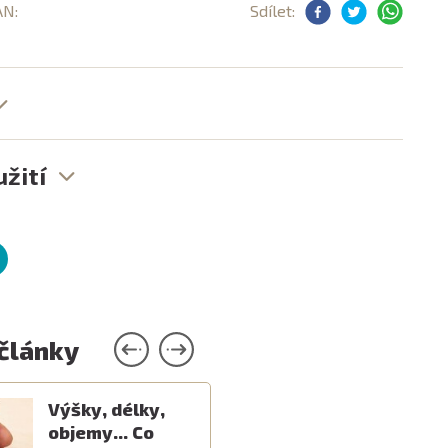
AN:
Sdílet:
žití
 články
Výšky, délky,
objemy... Co