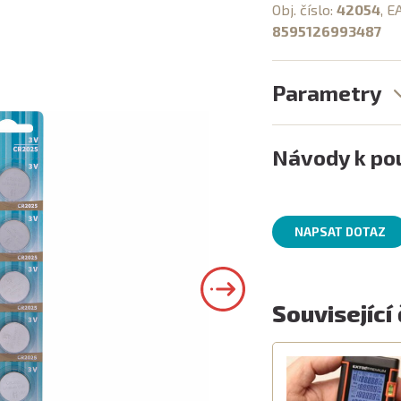
Obj. číslo:
42054
, E
8595126993487
Parametry
Návody k pou
NAPSAT DOTAZ
Související