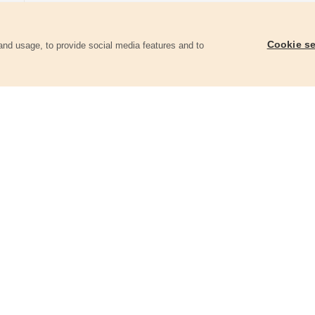
Cookie se
and usage, to provide social media features and to
ii
Baterie lithiové, 5ks, 3V (CR1632)
Baterie alkalické, 5ks,
42052
42056
83 Kč
51 Kč