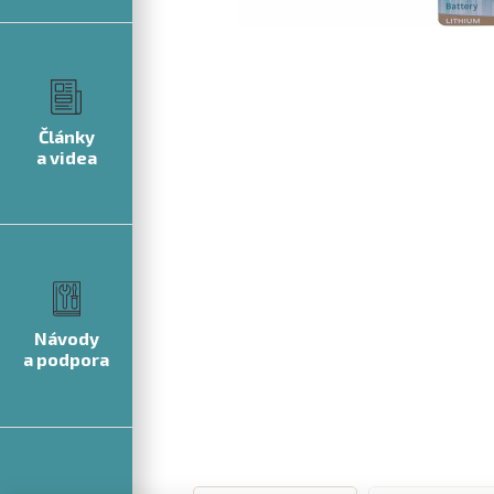
Články
a videa
Návody
a podpora