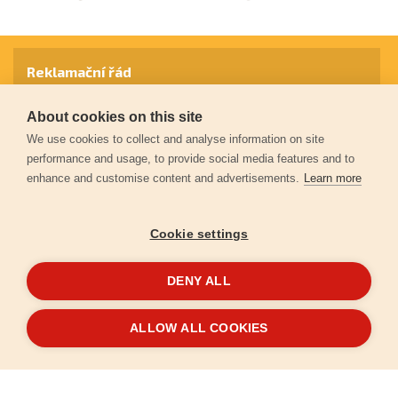
Reklamační řád
About cookies on this site
Záruční podmínky
We use cookies to collect and analyse information on site
performance and usage, to provide social media features and to
enhance and customise content and advertisements.
Learn more
Ochrana osobních údajů
Cookie settings
Kontakt
DENY ALL
© 2026
Extol.cz
- Všechna práva vyhrazena
ALLOW ALL COOKIES
Vytvořilo
FEO