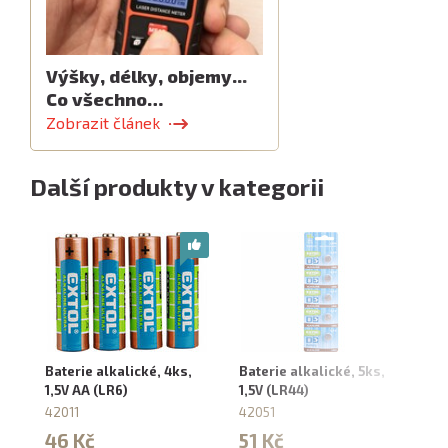
Výšky, délky, objemy...
Co všechno…
Zobrazit článek
Další produkty v kategorii
Baterie alkalické, 4ks,
Baterie alkalické, 5ks,
Ba
1,5V AA (LR6)
1,5V (LR44)
4k
42011
42051
4
46 Kč
51 Kč
2