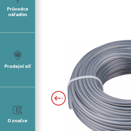
Průvodce
nářadím
Prodejní síť
O značce