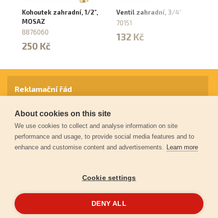
Kohoutek zahradní, 1/2",
Ventil zahradní, 3/4"
Ve
MOSAZ
70151
8
8876060
132 Kč
1
250 Kč
Reklamační řád
About cookies on this site
Záruční podmínky
We use cookies to collect and analyse information on site
performance and usage, to provide social media features and to
enhance and customise content and advertisements.
Learn more
Ochrana osobních údajů
Cookie settings
Kontakt
DENY ALL
© 2026
Extol.cz
- Všechna práva vyhrazena