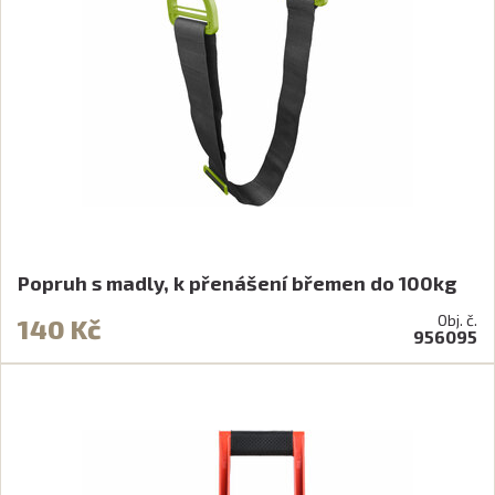
Popruh s madly, k přenášení břemen do 100kg
Obj. č.
140 Kč
956095