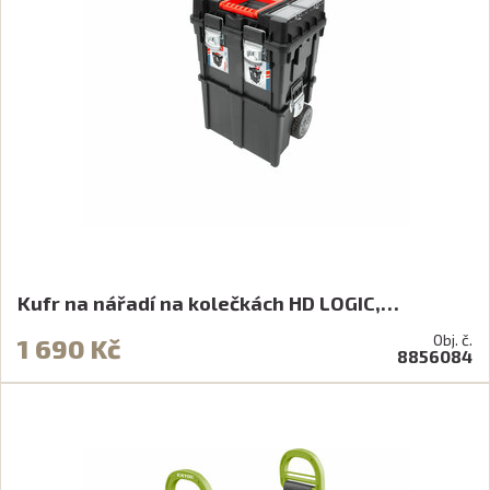
Kufr na nářadí na kolečkách HD LOGIC,…
Obj. č.
1 690 Kč
8856084