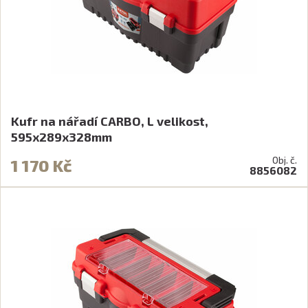
Kufr na nářadí CARBO, L velikost,
595x289x328mm
Obj. č.
1 170 Kč
8856082