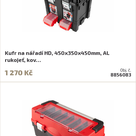
Kufr na nářadí HD, 450x350x450mm, AL
rukojeť, kov…
Obj. č.
1 270 Kč
8856083