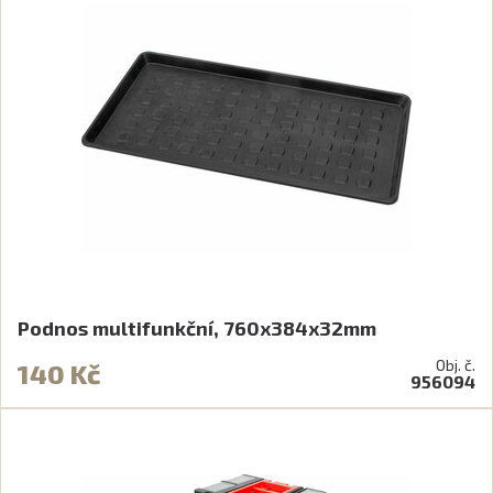
Podnos multifunkční, 760x384x32mm
Obj. č.
140 Kč
956094