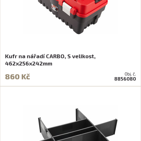
Kufr na nářadí CARBO, S velikost,
462x256x242mm
Obj. č.
860 Kč
8856080