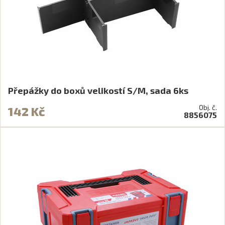
Přepážky do boxů velikostí S/M, sada 6ks
Obj. č.
142 Kč
8856075