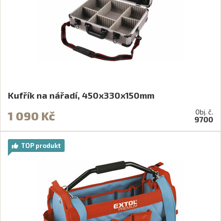
Kufřík na nářadí, 450x330x150mm
Obj. č.
1 090 Kč
9700
TOP produkt