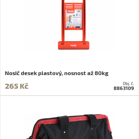
Nosič desek plastový, nosnost až 80kg
Obj. č.
265 Kč
8863109