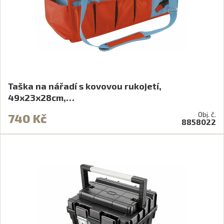
Taška na nářadí s kovovou rukojetí,
49x23x28cm,…
Obj. č.
740 Kč
8858022