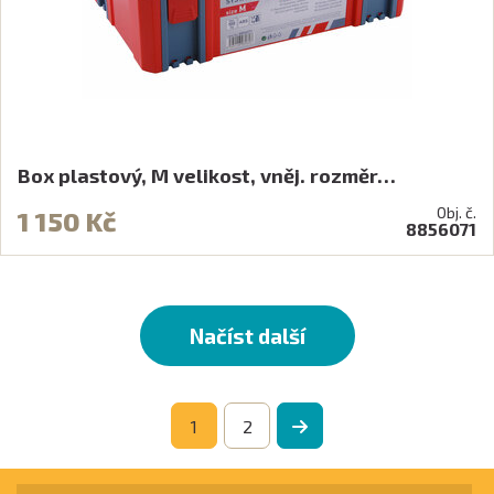
Box plastový, M velikost, vněj. rozměr…
Obj. č.
1 150 Kč
8856071
Načíst další
1
2