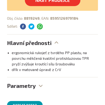
NAJÍT PRODEJCE
Obj. číslo:
8819249
, EAN:
8595126979184
Sdílet:
Hlavní přednosti
ergonomická rukojeť z tvrdého PP plastu, na
povrchu měkčená kvalitní protiskluzovou TPR
pryží zvýšuje kroutící sílu šroubováku
dřík v matované úpravě z CrV
Parametry