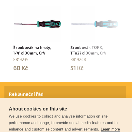
Šroubovák na hroty,
Šroubovák TORX,
Šr
1/4"x100mm, CrV
TTa27x100mm, CrV
8
8819239
8819248
8
68 Kč
51 Kč
6
Reklamační řád
About cookies on this site
Záruční podmínky
We use cookies to collect and analyse information on site
performance and usage, to provide social media features and to
enhance and customise content and advertisements.
Learn more
Ochrana osobních údajů