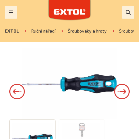
EXTOL
Ruční nářadí
Šroubováky a hroty
Šroubová