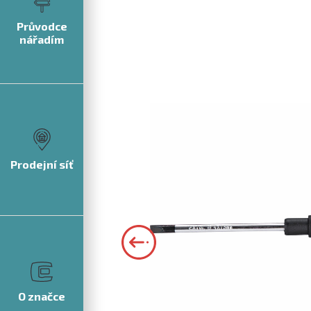
Průvodce
nářadím
Prodejní síť
O značce