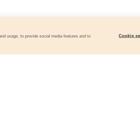
Cookie se
and usage, to provide social media features and to
ii
Šroubovák TORX, T8x60mm, CrV
Šroubovák TORX, T 4
8819242
8819071
39 Kč
68 Kč