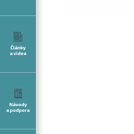
Články
a videa
Návody
a podpora