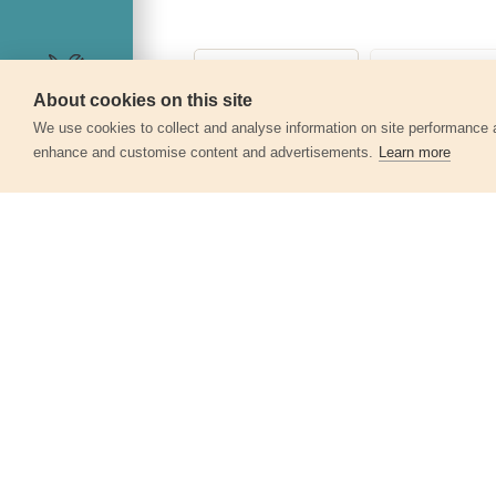
About cookies on this site
Servis
We use cookies to collect and analyse information on site performance 
enhance and customise content and advertisements.
Learn more
Další produkty v kategor
Šroubovák plochý, (-) 2,5x75mm, CrV
8819223
36 Kč