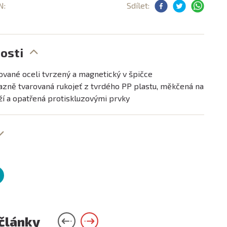
N:
Sdílet:
osti
ované oceli tvrzený a magnetický v špičce
zně tvarovaná rukojeť z tvrdého PP plastu, měkčená na
í a opatřená protiskluzovými prvky
 články