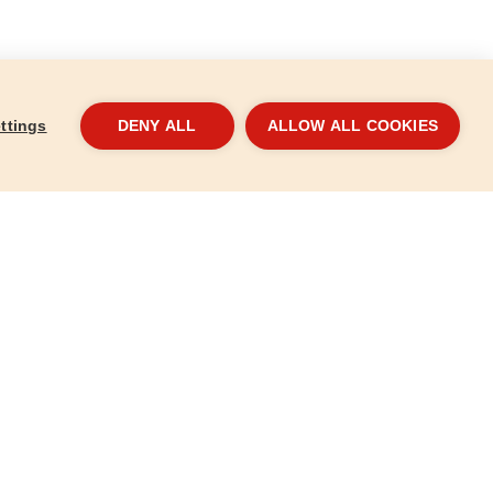
ttings
DENY ALL
ALLOW ALL COOKIES
0x150mm, CrV
Šroubovák křížový PH SUPERGRIP, PH
Šrou
3x150mm, CrV
0x7
8819273
8819