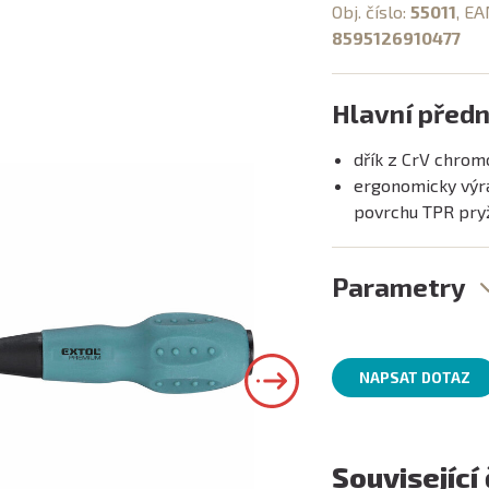
Obj. číslo:
55011
, EA
8595126910477
Hlavní předn
dřík z CrV chrom
ergonomicky výra
povrchu TPR pryž
Parametry
NAPSAT DOTAZ
Související