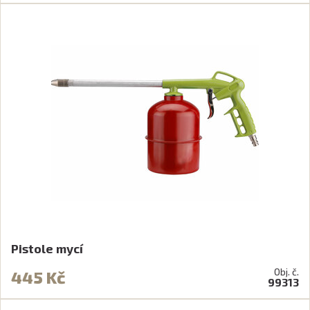
Pistole mycí
Obj. č.
445 Kč
99313