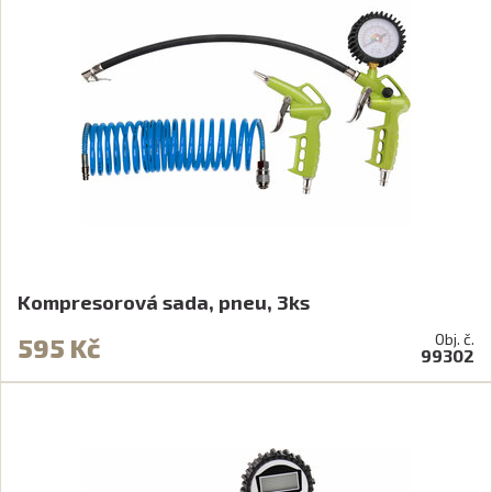
Kompresorová sada, pneu, 3ks
Obj. č.
595 Kč
99302