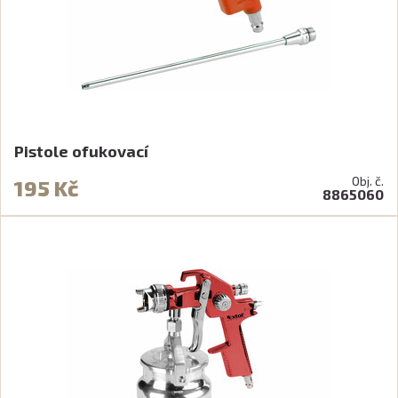
Pistole ofukovací
Obj. č.
195 Kč
8865060