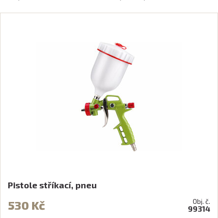
Pistole stříkací, pneu
Obj. č.
530 Kč
99314