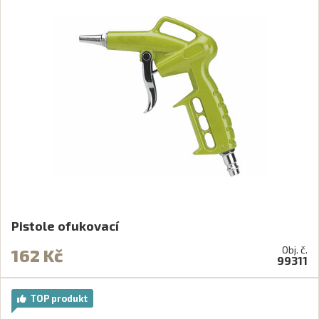
Pistole ofukovací
Obj. č.
162 Kč
99311
TOP produkt