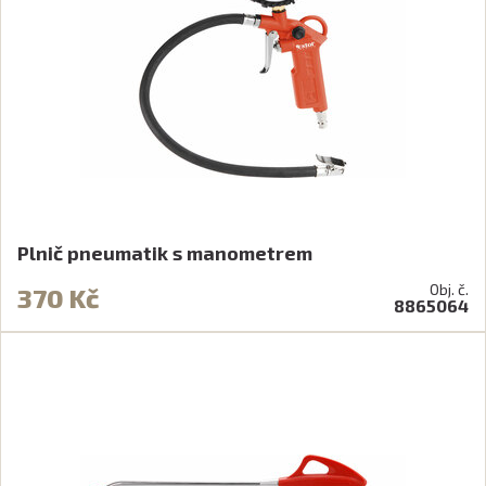
Plnič pneumatik s manometrem
Obj. č.
370 Kč
8865064