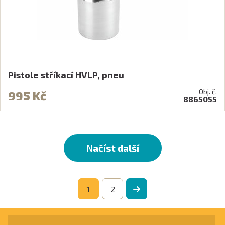
Pistole stříkací HVLP, pneu
Obj. č.
995 Kč
8865055
Načíst další
1
2