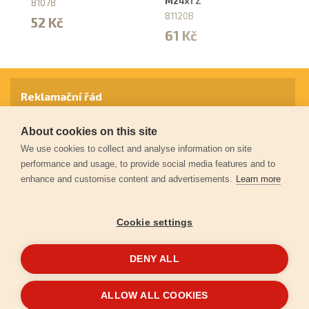
M24x1 Z
dv
81078
dl
81120B
52 Kč
81
61 Kč
1
Reklamační řád
About cookies on this site
Záruční podmínky
We use cookies to collect and analyse information on site
performance and usage, to provide social media features and to
enhance and customise content and advertisements.
Learn more
Ochrana osobních údajů
Cookie settings
Kontakt
DENY ALL
© 2026
Extol.cz
- Všechna práva vyhrazena
ALLOW ALL COOKIES
Vytvořilo
FEO