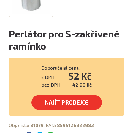
Perlátor pro S-zakřivené
ramínko
Doporučená cena:
52 Kč
s DPH
bez DPH
42,98 Kč
NAJÍT PRODEJCE
Obj. číslo:
81079
, EAN:
8595126922982