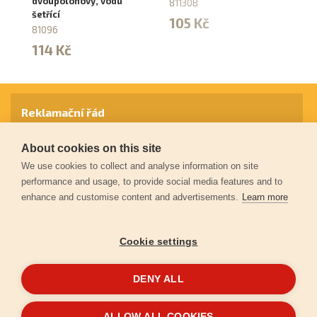
dvoupolohový, vodu
r
81130B
šetřící
81
105 Kč
81096
5
114 Kč
Reklamační řád
About cookies on this site
Záruční podmínky
We use cookies to collect and analyse information on site
performance and usage, to provide social media features and to
enhance and customise content and advertisements.
Learn more
Ochrana osobních údajů
Cookie settings
Kontakt
DENY ALL
© 2026
Extol.cz
- Všechna práva vyhrazena
ALLOW ALL COOKIES