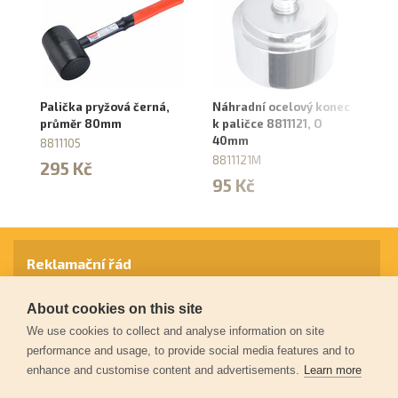
Palička pryžová černá,
Náhradní ocelový konec
Pa
průměr 80mm
k paličce 8811121, O
p
40mm
8811105
88
8811121M
295 Kč
1
95 Kč
Reklamační řád
About cookies on this site
Záruční podmínky
We use cookies to collect and analyse information on site
performance and usage, to provide social media features and to
enhance and customise content and advertisements.
Learn more
Ochrana osobních údajů