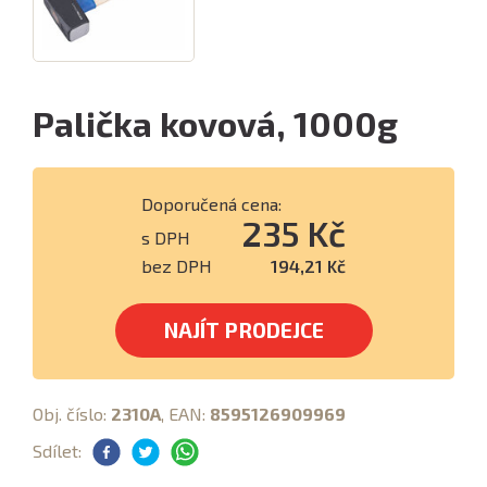
Palička kovová, 1000g
Doporučená cena:
235 Kč
s DPH
bez DPH
194,21 Kč
NAJÍT PRODEJCE
Obj. číslo:
2310A
, EAN:
8595126909969
Sdílet: