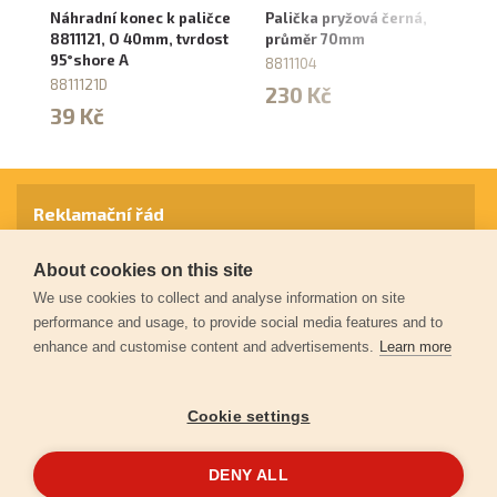
Náhradní konec k paličce
Palička pryžová černá,
Pa
8811121, O 40mm, tvrdost
průměr 70mm
23
95°shore A
8811104
3
8811121D
230 Kč
39 Kč
Reklamační řád
About cookies on this site
Záruční podmínky
We use cookies to collect and analyse information on site
performance and usage, to provide social media features and to
enhance and customise content and advertisements.
Learn more
Ochrana osobních údajů
Cookie settings
Kontakt
DENY ALL
© 2026
Extol.cz
- Všechna práva vyhrazena