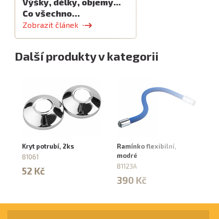
Výšky, délky, objemy...
Co všechno…
Zobrazit článek
Další produkty v kategorii
Kryt potrubí, 2ks
Ramínko flexibilní,
Př
modré
81061
81
81123A
52 Kč
1
390 Kč