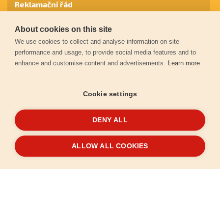
Reklamační řád
About cookies on this site
Záruční podmínky
We use cookies to collect and analyse information on site
performance and usage, to provide social media features and to
enhance and customise content and advertisements.
Learn more
Ochrana osobních údajů
Cookie settings
Kontakt
DENY ALL
© 2026
Extol.cz
- Všechna práva vyhrazena
ALLOW ALL COOKIES
Vytvořilo
FEO